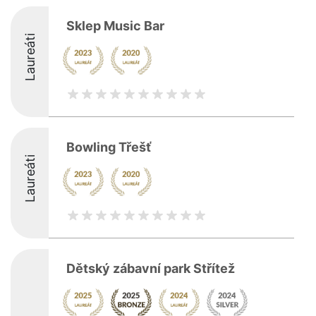
Sklep Music Bar
Laureáti
Bowling Třešť
Laureáti
Dětský zábavní park Střítež