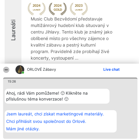
Music Club Bezvědomí představuje
Laureáti
multižánrový hudební klub situovaný v
centru Jihlavy. Tento klub je známý jako
oblíbené místo pro všechny zájemce o
kvalitní zábavu a pestrý kulturní
program. Pravidelně zde probíhají živé
koncerty, vystoupení ...
ORLOVÉ Zábavy
Live chat
15:26
Organizátor hlasování
Plebiscyt
Kontakt
Ahoj, rádi Vám pomůžeme! 🙂 Klikněte na
Bright Side Solutions sp. z o.
Vítězové
Kontakt
příslušnou téma konverzace! 🙂
o. sp. k.
Seznam všech
ul. Ruska 22
laureátů
Wrocław 50-079
Zásady
Jsem laureát, chci získat marketingové materiály.
KRS 0000749100 | Regon
Pravidla
381313360 | NIP 8943132676
Zásady
Chci přihlásit svou společnost do Orlové.
ochrany
Mám jiné otázky.
osobních údajů