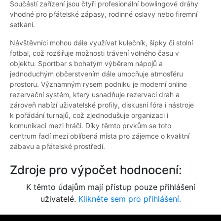
Součástí zařízení jsou čtyři profesionální bowlingové dráhy
vhodné pro přátelské zápasy, rodinné oslavy nebo firemní
setkání.
Návštěvníci mohou dále využívat kulečník, šipky či stolní
fotbal, což rozšiřuje možnosti trávení volného času v
objektu. Sportbar s bohatým výběrem nápojů a
jednoduchým občerstvením dále umocňuje atmosféru
prostoru. Významným rysem podniku je moderní online
rezervační systém, který usnadňuje rezervaci drah a
zároveň nabízí uživatelské profily, diskusní fóra i nástroje
k pořádání turnajů, což zjednodušuje organizaci i
komunikaci mezi hráči. Díky těmto prvkům se toto
centrum řadí mezi oblíbená místa pro zájemce o kvalitní
zábavu a přátelské prostředí.
Zdroje pro výpočet hodnocení:
K těmto údajům mají přístup pouze přihlášení
uživatelé.
Klikněte sem pro přihlášení.