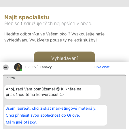
Najít specialistu
Plebiscit sdružuje těch nejlepších v oboru
Hledáte odborníka ve Vašem okolí? Vyzkoušejte naše
vyhledávání. Využívejte pouze ty nejlepší služby!
Vyhledávání
ORLOVÉ Zábavy
Live chat
15:26
Ahoj, rádi Vám pomůžeme! 🙂 Klikněte na
příslušnou téma konverzace! 🙂
Organizátor hlasování
Plebiscyt
Kontakt
Bright Side Solutions sp. z o.
Vítězové
Kontakt
Jsem laureát, chci získat marketingové materiály.
o. sp. k.
Seznam všech
ul. Ruska 22
laureátů
Chci přihlásit svou společnost do Orlové.
Wrocław 50-079
Zásady
Mám jiné otázky.
KRS 0000749100 | Regon
Pravidla
381313360 | NIP 8943132676
Zásady