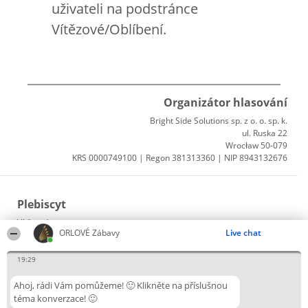
uživateli na podstránce
Vítězové/Oblíbení.
Organizátor hlasování
Bright Side Solutions sp. z o. o. sp. k.
ul. Ruska 22
Wrocław 50-079
KRS 0000749100 | Regon 381313360 | NIP 8943132676
Plebiscyt
Vítězové
ORLOVÉ Zábavy
Live chat
Seznam všech laureátů
Zásady
Pravidla
19:29
Zásady ochrany osobních údajů
Ahoj, rádi Vám pomůžeme! 🙂 Klikněte na příslušnou
téma konverzace! 🙂