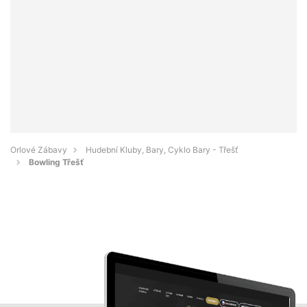
Orlové Zábavy
Hudební Kluby, Bary, Cyklo Bary - Třešť
Bowling Třešť