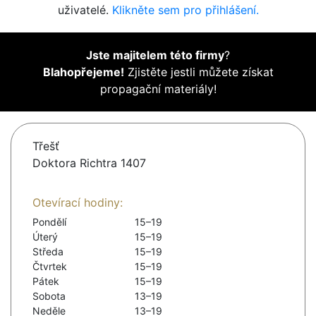
uživatelé.
Klikněte sem pro přihlášení.
Jste majitelem této firmy
?
Blahopřejeme!
Zjistěte jestli můžete získat
propagační materiály!
Třešť
Doktora Richtra 1407
Otevírací hodiny:
Pondělí
15–19
Úterý
15–19
Středa
15–19
Čtvrtek
15–19
Pátek
15–19
Sobota
13–19
Neděle
13–19