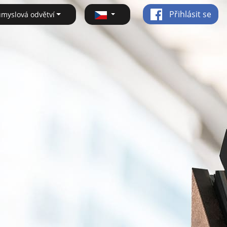
Přihlásit se
ůmyslová odvětví