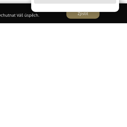
Zjistit
vychutnat Váš úspěch.
 nad Orlicí a zaměřuje se na poskytování
avy a pohostinství. Společnost organizuje
ečenské akce, čímž vytváří vhodné prostředí pro
firemních večírků, plesů, koncertů a festivalů.
zde nabídka studených i teplých pokrmů,
 cateringu během širokého spektra společenských
í sortiment nápojů, mezi nimiž jsou jak
hoviny. Prostory se vyznačují klidnou a útulnou
, jež jsou vhodné k relaxaci či společným