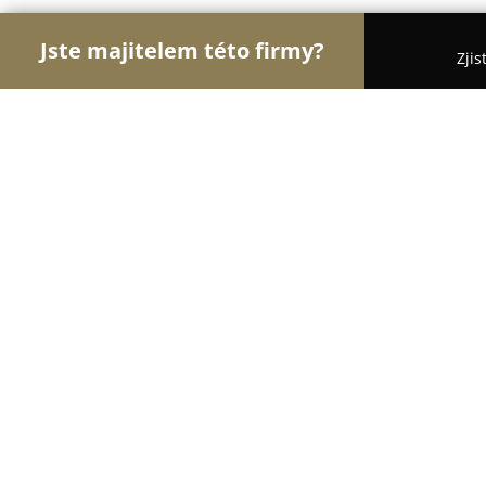
Jste majitelem této firmy?
Zjis
Orlové Zábavy
Hudební Kluby, Bary, Cyklo Bary -
Jaroslav Harapát
9.2
(51)
Ústí nad Orlicí, U Vody 19
Zobrazit telefonní číslo