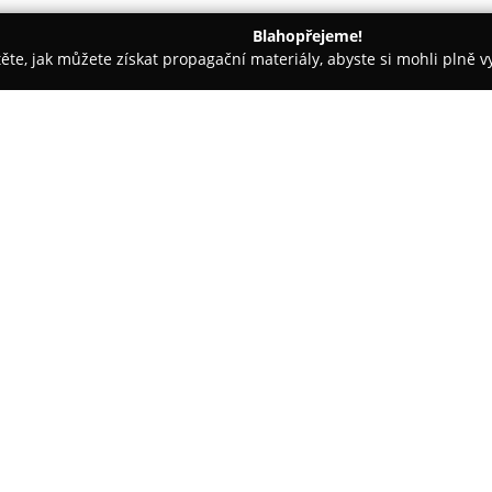
Blahopřejeme!
těte, jak můžete získat propagační materiály, abyste si mohli plně 
 Ústí nad Orlicí
Jaroslav Harapát
O společnosti:
Jaroslav Harapát
působí v Ústí
rozsáhlých služeb v oblasti záb
kulturní produkce i různé spol
pořádání narozeninových oslav, 
V rámci hostinské činnosti je 
občerstvení a možnost využití
příležitostí. Kromě toho nechyb
regionální piva, tak kvalitní li
atmosférou s rustikálními prvky