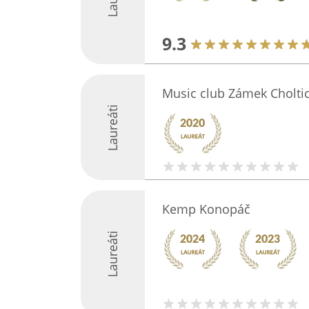
9.3
Music club Zámek Cholti
Laureáti
Kemp Konopáč
Laureáti