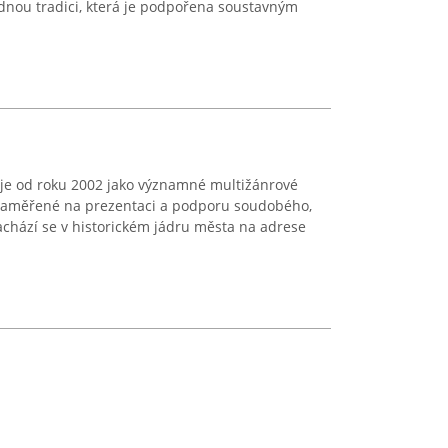
odnou tradici, která je podpořena soustavným
uje od roku 2002 jako významné multižánrové
 zaměřené na prezentaci a podporu soudobého,
hází se v historickém jádru města na adrese