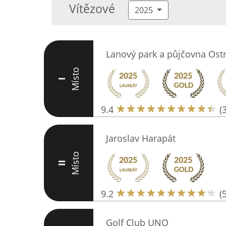
Vítězové
2025
Lanový park a půjčovna Ostr
Místo
I
9.4
(
Jaroslav Harapát
Místo
II
9.2
(
Golf Club UNO