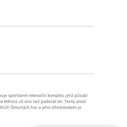
je sportovně-rekreační komplex, jenž působí
 Městce už více než padesát let. Tento areál
podhůří Železných hor a jeho středobodem je