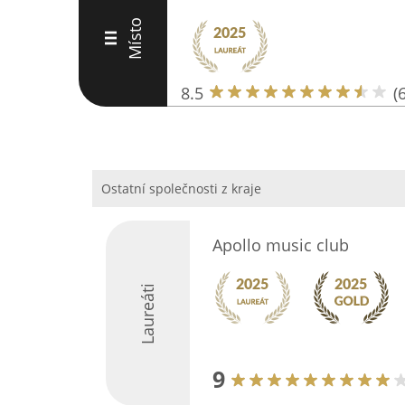
Místo
III
8.5
(6
Ostatní společnosti z kraje
Apollo music club
Laureáti
9