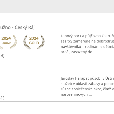
užno - Český Ráj
Lanový park a půjčovna Ostružn
zážitky zaměřené na dobrodružs
návštěvníků – rodinám s dětmi
areál, zasazený do ...
39)
Jaroslav Harapát působí v Ústí
služeb v oblasti zábavy a pohos
různé společenské akce, čímž v
narozeninových ...
51)