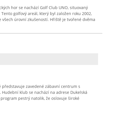
ckých hor se nachází Golf Club UNO, situovaný
 Tento golfový areál, který byl založen roku 2002,
e všech úrovní zkušeností. Hřiště je tvořené dvěma
ě představuje zavedené zábavní centrum s
97. Hudební klub se nachází na adrese Dukelská
program pestrý natolik, že oslovuje široké