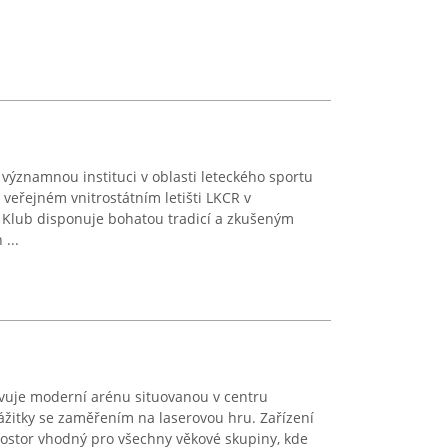
ýznamnou instituci v oblasti leteckého sportu
a veřejném vnitrostátním letišti LKCR v
 Klub disponuje bohatou tradicí a zkušeným
...
vuje moderní arénu situovanou v centru
zážitky se zaměřením na laserovou hru. Zařízení
rostor vhodný pro všechny věkové skupiny, kde