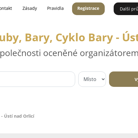
ontakt
Zásady
Pravidla
Registrace
Další pr
by, Bary, Cyklo Bary - Úst
 společnosti oceněné organizátorem
V
- Ústí nad Orlicí