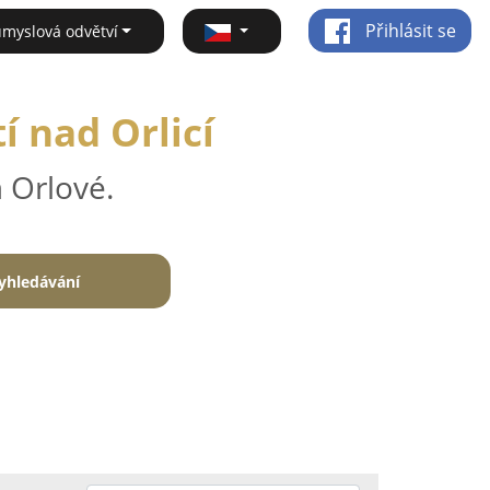
Přihlásit se
ůmyslová odvětví
í nad Orlicí
 Orlové.
yhledávání