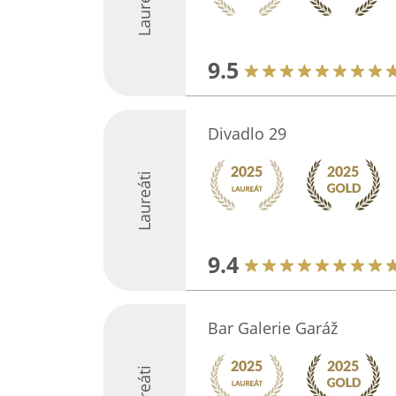
Laureáti
9.5
Divadlo 29
Laureáti
9.4
Bar Galerie Garáž
Laureáti