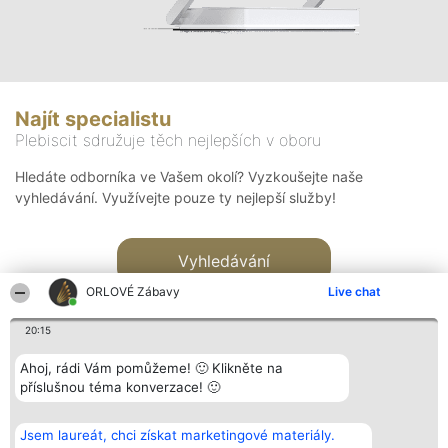
Najít specialistu
Plebiscit sdružuje těch nejlepších v oboru
Hledáte odborníka ve Vašem okolí? Vyzkoušejte naše
vyhledávání. Využívejte pouze ty nejlepší služby!
Vyhledávání
ORLOVÉ Zábavy
Live chat
20:15
Ahoj, rádi Vám pomůžeme! 🙂 Klikněte na
příslušnou téma konverzace! 🙂
Organizátor hlasování
Plebiscyt
Kontakt
Bright Side Solutions sp. z o.
Vítězové
Kontakt
Jsem laureát, chci získat marketingové materiály.
o. sp. k.
Seznam všech