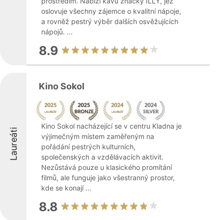
prostředím. Nabízí kávu značky ILLY, jež
oslovuje všechny zájemce o kvalitní nápoje,
a rovněž pestrý výběr dalších osvěžujících
nápojů. ...
8.9
Kino Sokol
Kino Sokol nacházející se v centru Kladna je
Laureáti
výjimečným místem zaměřeným na
pořádání pestrých kulturních,
společenských a vzdělávacích aktivit.
Nezůstává pouze u klasického promítání
filmů, ale funguje jako všestranný prostor,
kde se konají ...
8.8