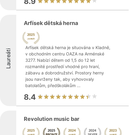
8.9
Arfísek dětská herna
Arfísek dětská herna je situována v Kladně,
Laureáti
v obchodním centru OAZA na Arménské
3277. Nabízí dětem od 1,5 do 12 let
rozmanité prostředí vhodné pro hraní,
zábavu a dobrodružství. Prostory herny
jsou navrženy tak, aby vyhovovaly
batolatům, předškolákům ...
8.4
Revolution music bar