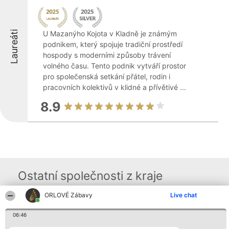
Laureáti
U Mazanýho Kojota v Kladně je známým
podnikem, který spojuje tradiční prostředí
hospody s moderními způsoby trávení
volného času. Tento podnik vytváří prostor
pro společenská setkání přátel, rodin i
pracovních kolektivů v klidné a přívětivé ...
8.9
Ostatní společnosti z kraje
ORLOVÉ Zábavy
Live chat
Organizátor hlasování
Plebiscyt
Kontakt
06:46
Bright Side Solutions sp. z o.
Vítězové
Kontakt
o. sp. k.
Seznam všech