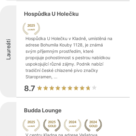
Hospůdka U Holečku
Hospůdka U Holečku v Kladně, umístěná na
Laureáti
adrese Bohumila Kouby 1128, je známá
svým příjemným prostředím, které
propojuje pohostinnost s pestrou nabídkou
uspokojující různé zájmy. Podnik nabízí
tradiční české chlazené pivo značky
Staropramen, ...
8.7
Budda Lounge
V centru Kladna na adrese Vašatova