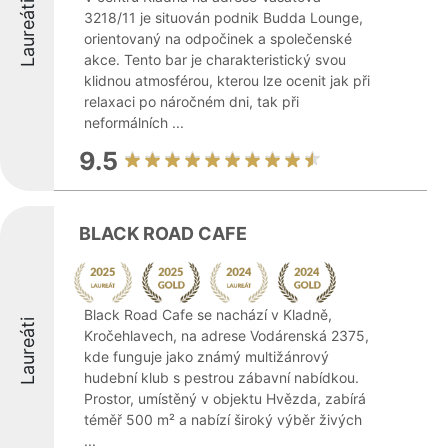
Laureáti
3218/11 je situován podnik Budda Lounge,
orientovaný na odpočinek a společenské
akce. Tento bar je charakteristický svou
klidnou atmosférou, kterou lze ocenit jak při
relaxaci po náročném dni, tak při
neformálních ...
9.5
BLACK ROAD CAFE
Black Road Cafe se nachází v Kladně,
Laureáti
Kročehlavech, na adrese Vodárenská 2375,
kde funguje jako známý multižánrový
hudební klub s pestrou zábavní nabídkou.
Prostor, umístěný v objektu Hvězda, zabírá
téměř 500 m² a nabízí široký výběr živých
...