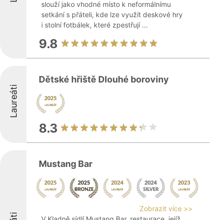
slouží jako vhodné místo k neformálnímu
setkání s přáteli, kde lze využít deskové hry
i stolní fotbálek, které zpestřují ...
9.8
Dětské hřiště Dlouhé boroviny
Laureáti
8.3
Mustang Bar
Zobrazit více >>
V Kladně sídlí Mustang Bar, restaurace, jejíž