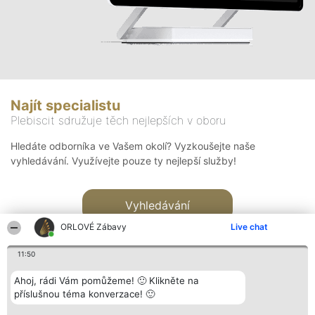
Najít specialistu
Plebiscit sdružuje těch nejlepších v oboru
Hledáte odborníka ve Vašem okolí? Vyzkoušejte naše
vyhledávání. Využívejte pouze ty nejlepší služby!
Vyhledávání
ORLOVÉ Zábavy
Live chat
11:50
Ahoj, rádi Vám pomůžeme! 🙂 Klikněte na
příslušnou téma konverzace! 🙂
Organizátor hlasování
Plebiscyt
Kontakt