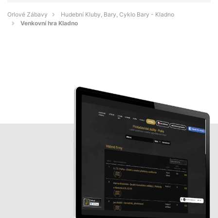
Orlové Zábavy
Hudební Kluby, Bary, Cyklo Bary - Kladno
Venkovní hra Kladno