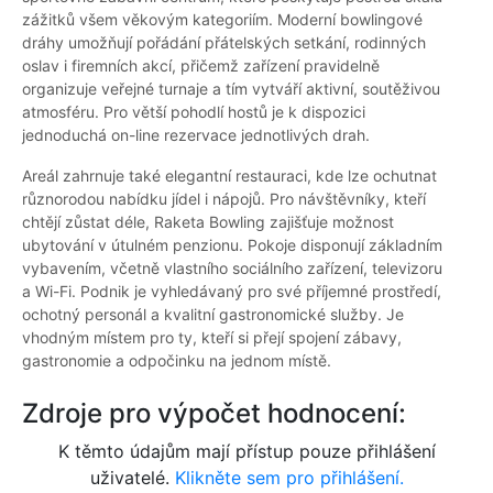
zážitků všem věkovým kategoriím. Moderní bowlingové
dráhy umožňují pořádání přátelských setkání, rodinných
oslav i firemních akcí, přičemž zařízení pravidelně
organizuje veřejné turnaje a tím vytváří aktivní, soutěživou
atmosféru. Pro větší pohodlí hostů je k dispozici
jednoduchá on-line rezervace jednotlivých drah.
Areál zahrnuje také elegantní restauraci, kde lze ochutnat
různorodou nabídku jídel i nápojů. Pro návštěvníky, kteří
chtějí zůstat déle, Raketa Bowling zajišťuje možnost
ubytování v útulném penzionu. Pokoje disponují základním
vybavením, včetně vlastního sociálního zařízení, televizoru
a Wi-Fi. Podnik je vyhledávaný pro své příjemné prostředí,
ochotný personál a kvalitní gastronomické služby. Je
vhodným místem pro ty, kteří si přejí spojení zábavy,
gastronomie a odpočinku na jednom místě.
Zdroje pro výpočet hodnocení:
K těmto údajům mají přístup pouze přihlášení
uživatelé.
Klikněte sem pro přihlášení.