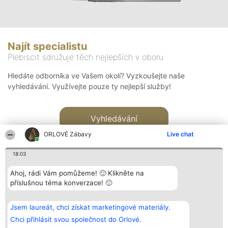
Najít specialistu
Plebiscit sdružuje těch nejlepších v oboru
Hledáte odborníka ve Vašem okolí? Vyzkoušejte naše
vyhledávání. Využívejte pouze ty nejlepší služby!
Vyhledávání
ORLOVÉ Zábavy
Live chat
18:03
Ahoj, rádi Vám pomůžeme! 🙂 Klikněte na
příslušnou téma konverzace! 🙂
Organizátor hlasování
Plebiscyt
Kontakt
Bright Side Solutions sp. z o.
Vítězové
Kontakt
Jsem laureát, chci získat marketingové materiály.
o. sp. k.
Seznam všech
ul. Ruska 22
laureátů
Chci přihlásit svou společnost do Orlové.
Wrocław 50-079
Zásady