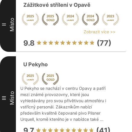
Zážitkové střílení v Opavě
Místo
II
Zobrazit více >>
9.8
(77)
U Pekyho
U Pekyho se nachází v centru Opavy a patří
Místo
mezi známé provozovny, které jsou
III
vyhledávány pro svou přívětivou atmosféru i
vstřícný personál. Zákazníkům nabízí
především kvalitně čepované pivo Pilsner
Urquell, kromě kterého je v nabídce také ...
9.7
(41)