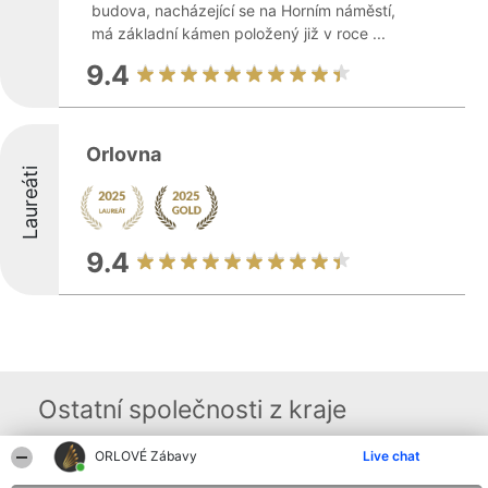
budova, nacházející se na Horním náměstí,
má základní kámen položený již v roce ...
9.4
Orlovna
Laureáti
9.4
Ostatní společnosti z kraje
ORLOVÉ Zábavy
Live chat
Organizátor hlasování
Plebiscyt
Kontakt