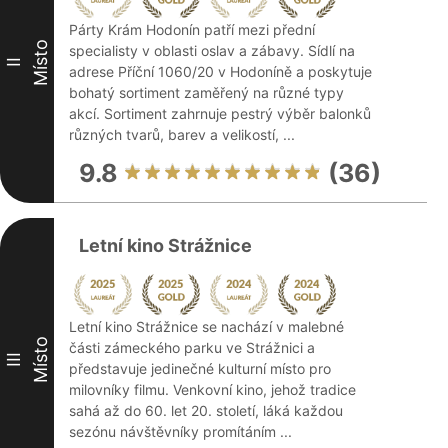
Párty Krám Hodonín patří mezi přední
Místo
specialisty v oblasti oslav a zábavy. Sídlí na
II
adrese Příční 1060/20 v Hodoníně a poskytuje
bohatý sortiment zaměřený na různé typy
akcí. Sortiment zahrnuje pestrý výběr balonků
různých tvarů, barev a velikostí, ...
9.8
(36)
Letní kino Strážnice
Letní kino Strážnice se nachází v malebné
Místo
části zámeckého parku ve Strážnici a
III
představuje jedinečné kulturní místo pro
milovníky filmu. Venkovní kino, jehož tradice
sahá až do 60. let 20. století, láká každou
sezónu návštěvníky promítáním ...