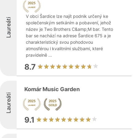
V obci Šardice lze najít podnik určený ke
Laureáti
společenským setkáním a pobavení, jehož
název je Two Brothers C&amp;M bar. Tento
bar se nachází na adrese Šardice 675 a je
charakteristický svou pohodovou
atmosférou i kvalitními službami, které
pravidelně ...
8.7
Komár Music Garden
Laureáti
9.1