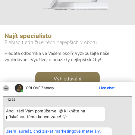
Najít specialistu
Plebiscit sdružuje těch nejlepších v oboru
Hledáte odborníka ve Vašem okolí? Vyzkoušejte naše
vyhledávání. Využívejte pouze ty nejlepší služby!
Vyhledávání
ORLOVÉ Zábavy
Live chat
12:36
Ahoj, rádi Vám pomůžeme! 🙂 Klikněte na
příslušnou téma konverzace! 🙂
Organizátor hlasování
Plebiscyt
Kontakt
Bright Side Solutions sp. z o.
Vítězové
Kontakt
Jsem laureát, chci získat marketingové materiály.
o. sp. k.
Seznam všech