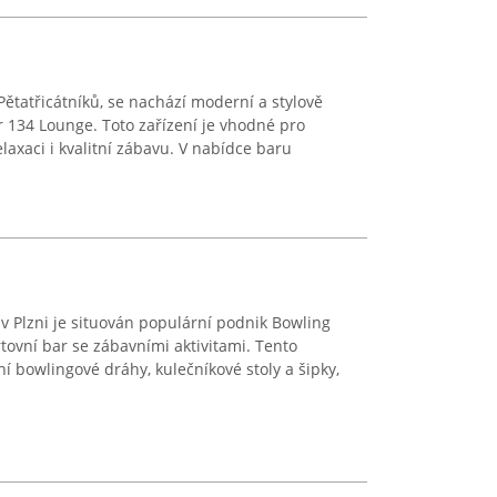
Pětatřicátníků, se nachází moderní a stylově
r 134 Lounge. Toto zařízení je vhodné pro
elaxaci i kvalitní zábavu. V nabídce baru
 v Plzni je situován populární podnik Bowling
tovní bar se zábavními aktivitami. Tento
í bowlingové dráhy, kulečníkové stoly a šipky,