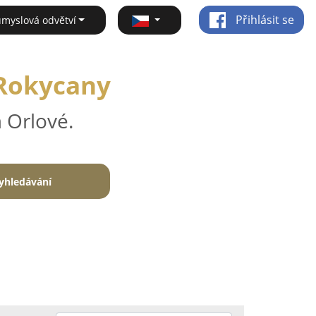
Přihlásit se
ůmyslová odvětví
 Rokycany
 Orlové.
yhledávání