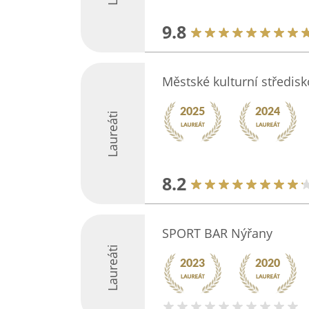
9.8
Městské kulturní středis
Laureáti
8.2
SPORT BAR Nýřany
Laureáti