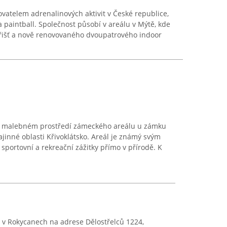
atelem adrenalinových aktivit v České republice,
 paintball. Společnost působí v areálu v Mýtě, kde
řišť a nově renovovaného dvoupatrového indoor
 v malebném prostředí zámeckého areálu u zámku
ajinné oblasti Křivoklátsko. Areál je známý svým
sportovní a rekreační zážitky přímo v přírodě. K
 v Rokycanech na adrese Dělostřelců 1224,