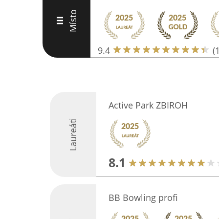
Místo
III
9.4
(
Active Park ZBIROH
Laureáti
8.1
BB Bowling profi