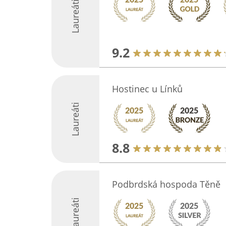
Laureáti
9.2
Hostinec u Línků
Laureáti
8.8
Podbrdská hospoda Těně
Laureáti