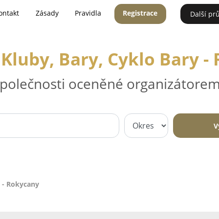
ontakt
Zásady
Pravidla
Registrace
Další pr
Kluby, Bary, Cyklo Bary -
 společnosti oceněné organizátorem
V
y - Rokycany