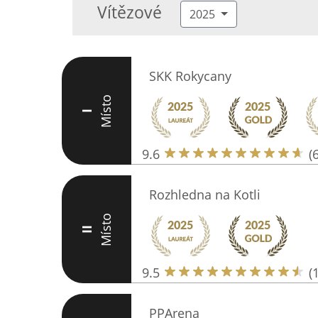
Vítězové
2025
SKK Rokycany
Místo
I
9.6
(
Rozhledna na Kotli
Místo
II
9.5
(
PPArena