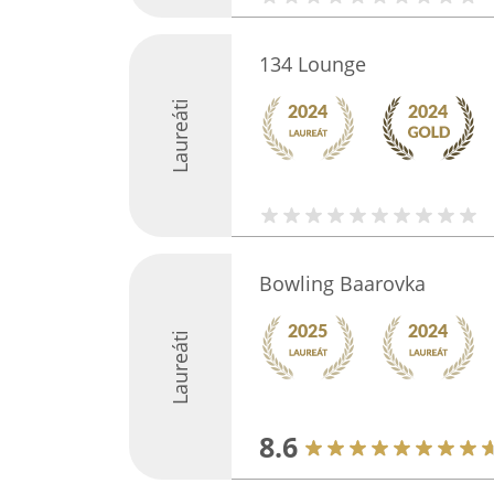
134 Lounge
Laureáti
Bowling Baarovka
Laureáti
8.6