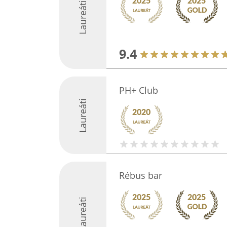
Laureáti
9.4
PH+ Club
Laureáti
Rébus bar
Laureáti