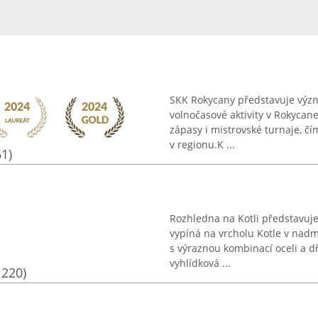
SKK Rokycany představuje výz
volnočasové aktivity v Rokycane
zápasy i mistrovské turnaje, č
v regionu.K ...
61)
Rozhledna na Kotli představuj
vypíná na vrcholu Kotle v nadm
s výraznou kombinací oceli a d
vyhlídková ...
1220)