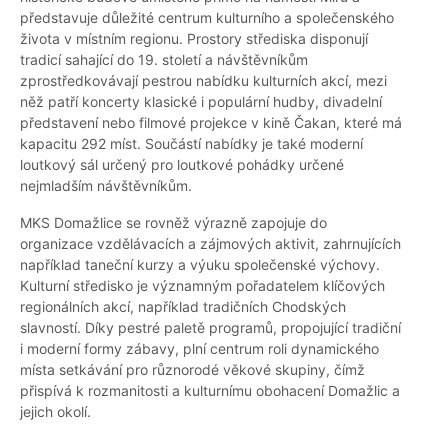
představuje důležité centrum kulturního a společenského
života v místním regionu. Prostory střediska disponují
tradicí sahající do 19. století a návštěvníkům
zprostředkovávají pestrou nabídku kulturních akcí, mezi
něž patří koncerty klasické i populární hudby, divadelní
představení nebo filmové projekce v kině Čakan, které má
kapacitu 292 míst. Součástí nabídky je také moderní
loutkový sál určený pro loutkové pohádky určené
nejmladším návštěvníkům.
MKS Domažlice se rovněž výrazně zapojuje do
organizace vzdělávacích a zájmových aktivit, zahrnujících
například taneční kurzy a výuku společenské výchovy.
Kulturní středisko je významným pořadatelem klíčových
regionálních akcí, například tradičních Chodských
slavností. Díky pestré paletě programů, propojující tradiční
i moderní formy zábavy, plní centrum roli dynamického
místa setkávání pro různorodé věkové skupiny, čímž
přispívá k rozmanitosti a kulturnímu obohacení Domažlic a
jejich okolí.