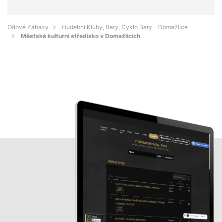
Orlové Zábavy
Hudební Kluby, Bary, Cyklo Bary - Domažlice
Městské kulturní středisko v Domažlicích