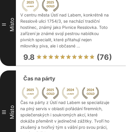
V centru města Ústí nad Labem, konkrétně na
Místo
Resslově ulici 1754/3, se nachází tradiční
II
hostinec, známý jako Pivnice Resslovka. Toto
zařízení je známé svojí pestrou nabídkou
pivních specialit, které přitahují nejen
milovníky piva, ale i občasné ...
9.8
(76)
Čas na párty
Čas na párty z Ústí nad Labem se specializuje
Místo
na plný servis v oblasti pořádání firemních,
III
společenských i soukromých akcí, které
dokáže přeměnit v jedinečné zážitky. Tvoří ho
zkušený a tvořivý tým s vášní pro svou práci,