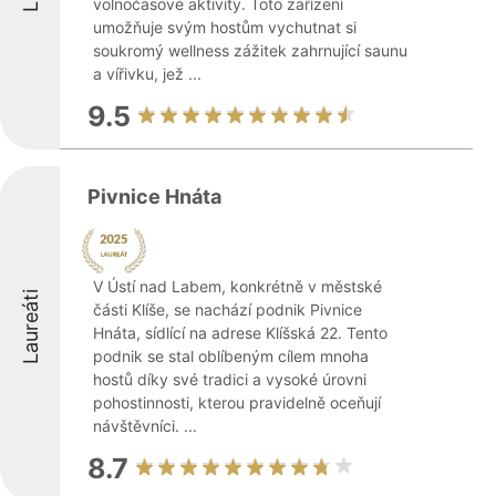
volnočasové aktivity. Toto zařízení
umožňuje svým hostům vychutnat si
soukromý wellness zážitek zahrnující saunu
a vířivku, jež ...
9.5
Pivnice Hnáta
V Ústí nad Labem, konkrétně v městské
Laureáti
části Klíše, se nachází podnik Pivnice
Hnáta, sídlící na adrese Klíšská 22. Tento
podnik se stal oblíbeným cílem mnoha
hostů díky své tradici a vysoké úrovni
pohostinnosti, kterou pravidelně oceňují
návštěvníci. ...
8.7