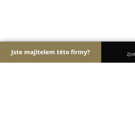
Jste majitelem této firmy?
Zjis
Orlové Zábavy
Hudební Kluby, Bary, Cyklo Bary
Muzeum umění Olomouc