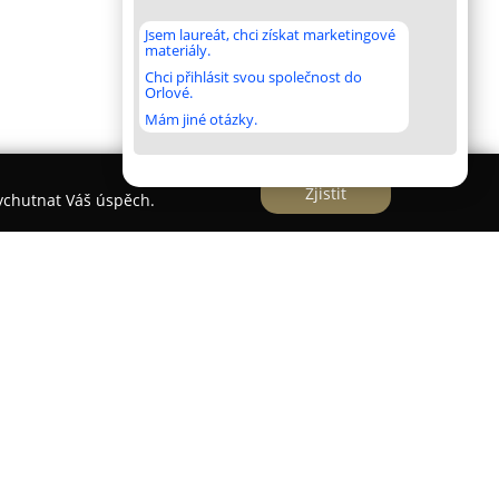
Jsem laureát, chci získat marketingové
materiály.
Chci přihlásit svou společnost do
Orlové.
Mám jiné otázky.
Zjistit
vychutnat Váš úspěch.
stavuje jednu z nejdůležitějších kulturních
rá zároveň patří mezi tři největší zařízení svého
ých sbírek. Jako výstavní i paměťová organizace
kých artefaktů, dokumentujících rozmanitý vývoj