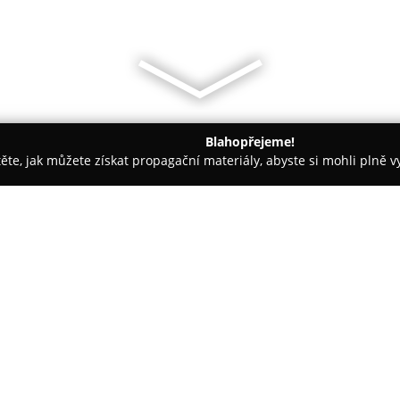
Blahopřejeme!
těte, jak můžete získat propagační materiály, abyste si mohli plně 
 - Olomouc
Muzeum umění Olomouc
O společnosti:
Muzeum umění Olomouc
před
institucí v České republice, kte
druhu podle rozsahu spravovan
uchovává téměř 200 000 umělec