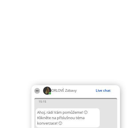
ORLOVÉ Zábavy
Live chat
15:15
Ahoj, rádi Vám pomůžeme! 🙂
Klikněte na příslušnou téma
konverzace! 🙂