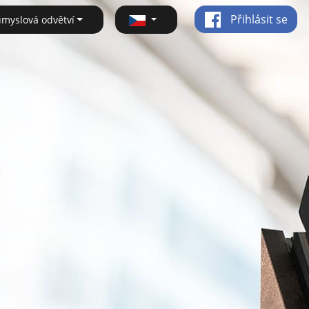
Přihlásit se
ůmyslová odvětví