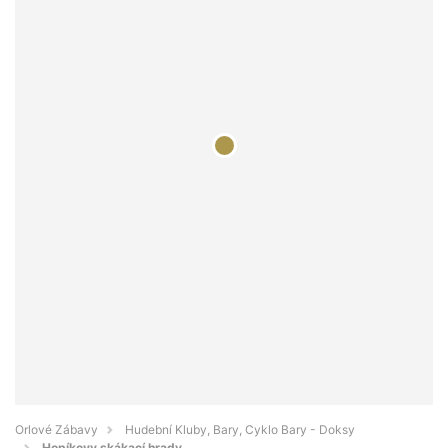
Orlové Zábavy
Hudební Kluby, Bary, Cyklo Bary - Doksy
Hopíkovy skákací hrady