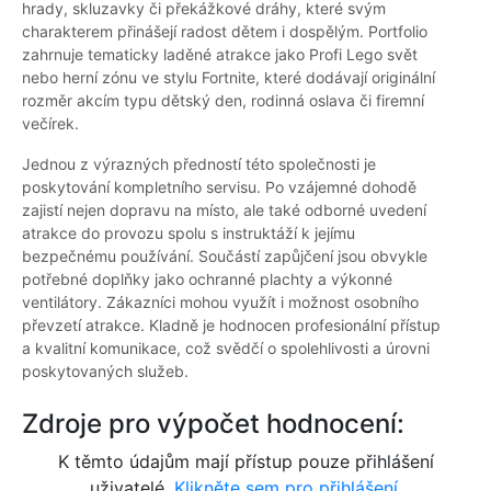
hrady, skluzavky či překážkové dráhy, které svým
charakterem přinášejí radost dětem i dospělým. Portfolio
zahrnuje tematicky laděné atrakce jako Profi Lego svět
nebo herní zónu ve stylu Fortnite, které dodávají originální
rozměr akcím typu dětský den, rodinná oslava či firemní
večírek.
Jednou z výrazných předností této společnosti je
poskytování kompletního servisu. Po vzájemné dohodě
zajistí nejen dopravu na místo, ale také odborné uvedení
atrakce do provozu spolu s instruktáží k jejímu
bezpečnému používání. Součástí zapůjčení jsou obvykle
potřebné doplňky jako ochranné plachty a výkonné
ventilátory. Zákazníci mohou využít i možnost osobního
převzetí atrakce. Kladně je hodnocen profesionální přístup
a kvalitní komunikace, což svědčí o spolehlivosti a úrovni
poskytovaných služeb.
Zdroje pro výpočet hodnocení:
K těmto údajům mají přístup pouze přihlášení
uživatelé.
Klikněte sem pro přihlášení.