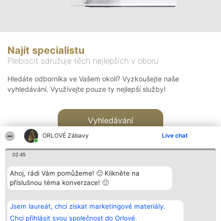
Najít specialistu
Plebiscit sdružuje těch nejlepších v oboru
Hledáte odborníka ve Vašem okolí? Vyzkoušejte naše
vyhledávání. Využívejte pouze ty nejlepší služby!
Vyhledávání
ORLOVÉ Zábavy
Live chat
02:45
Ahoj, rádi Vám pomůžeme! 🙂 Klikněte na
příslušnou téma konverzace! 🙂
Organizátor hlasování
Plebiscyt
Kontakt
Bright Side Solutions sp. z o.
Vítězové
Kontakt
Jsem laureát, chci získat marketingové materiály.
o. sp. k.
Seznam všech
ul. Ruska 22
laureátů
Chci přihlásit svou společnost do Orlové.