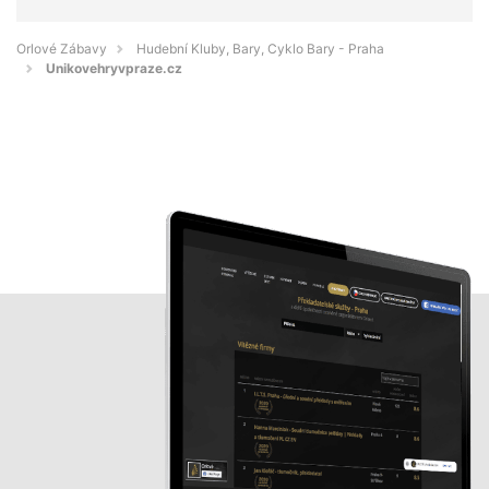
Orlové Zábavy
Hudební Kluby, Bary, Cyklo Bary - Praha
Unikovehryvpraze.cz