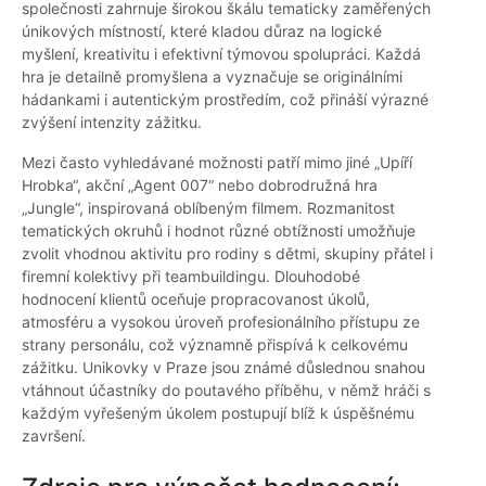
společnosti zahrnuje širokou škálu tematicky zaměřených
únikových místností, které kladou důraz na logické
myšlení, kreativitu i efektivní týmovou spolupráci. Každá
hra je detailně promyšlena a vyznačuje se originálními
hádankami i autentickým prostředím, což přináší výrazné
zvýšení intenzity zážitku.
Mezi často vyhledávané možnosti patří mimo jiné „Upíří
Hrobka“, akční „Agent 007“ nebo dobrodružná hra
„Jungle“, inspirovaná oblíbeným filmem. Rozmanitost
tematických okruhů i hodnot různé obtížnosti umožňuje
zvolit vhodnou aktivitu pro rodiny s dětmi, skupiny přátel i
firemní kolektivy při teambuildingu. Dlouhodobé
hodnocení klientů oceňuje propracovanost úkolů,
atmosféru a vysokou úroveň profesionálního přístupu ze
strany personálu, což významně přispívá k celkovému
zážitku. Unikovky v Praze jsou známé důslednou snahou
vtáhnout účastníky do poutavého příběhu, v němž hráči s
každým vyřešeným úkolem postupují blíž k úspěšnému
završení.