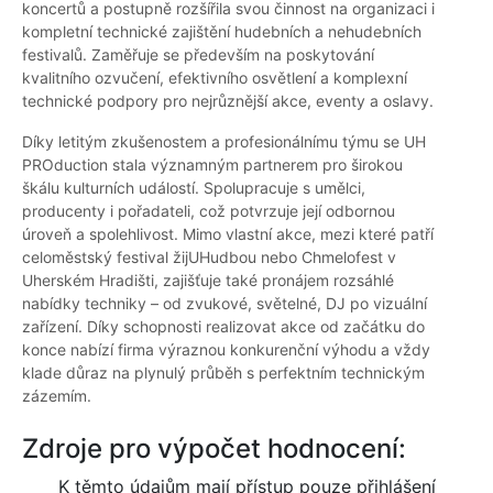
koncertů a postupně rozšířila svou činnost na organizaci i
kompletní technické zajištění hudebních a nehudebních
festivalů. Zaměřuje se především na poskytování
kvalitního ozvučení, efektivního osvětlení a komplexní
technické podpory pro nejrůznější akce, eventy a oslavy.
Díky letitým zkušenostem a profesionálnímu týmu se UH
PROduction stala významným partnerem pro širokou
škálu kulturních událostí. Spolupracuje s umělci,
producenty i pořadateli, což potvrzuje její odbornou
úroveň a spolehlivost. Mimo vlastní akce, mezi které patří
celoměstský festival žijUHudbou nebo Chmelofest v
Uherském Hradišti, zajišťuje také pronájem rozsáhlé
nabídky techniky – od zvukové, světelné, DJ po vizuální
zařízení. Díky schopnosti realizovat akce od začátku do
konce nabízí firma výraznou konkurenční výhodu a vždy
klade důraz na plynulý průběh s perfektním technickým
zázemím.
Zdroje pro výpočet hodnocení:
K těmto údajům mají přístup pouze přihlášení