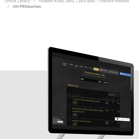
Orlové Zábavy
Hudební Kluby, Bary, Cyklo Bary - Uherské Hradiště
UH PROduction