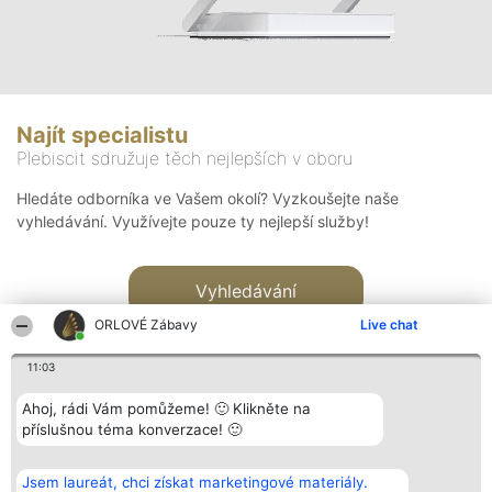
Najít specialistu
Plebiscit sdružuje těch nejlepších v oboru
Hledáte odborníka ve Vašem okolí? Vyzkoušejte naše
vyhledávání. Využívejte pouze ty nejlepší služby!
Vyhledávání
ORLOVÉ Zábavy
Live chat
11:03
Ahoj, rádi Vám pomůžeme! 🙂 Klikněte na
příslušnou téma konverzace! 🙂
Organizátor hlasování
Plebiscyt
Kontakt
Bright Side Solutions sp. z o.
Vítězové
Kontakt
Jsem laureát, chci získat marketingové materiály.
o. sp. k.
Seznam všech