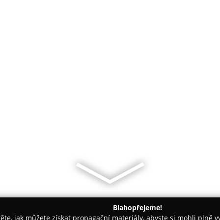
Blahopřejeme!
těte, jak můžete získat propagační materiály, abyste si mohli plně 