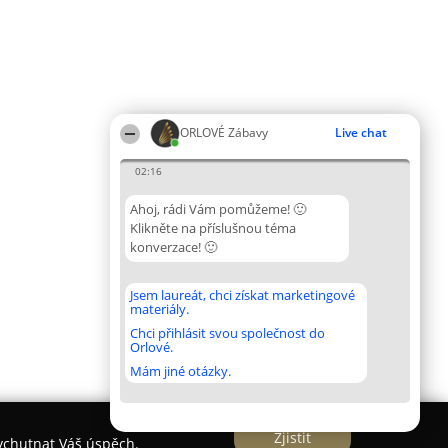
ORLOVÉ Zábavy
Live chat
02:16
Ahoj, rádi Vám pomůžeme! 🙂
Klikněte na příslušnou téma
konverzace! 🙂
Jsem laureát, chci získat marketingové
materiály.
Chci přihlásit svou společnost do
Orlové.
Mám jiné otázky.
Zjistit
vychutnat Váš úspěch.