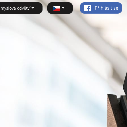
Přihlásit se
ůmyslová odvětví