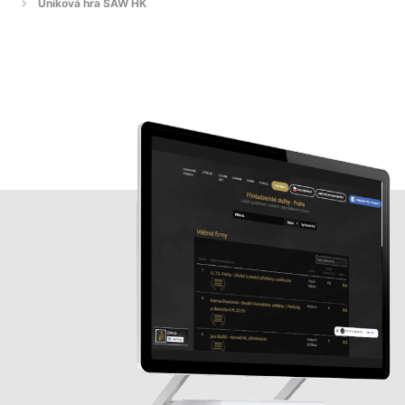
Úniková hra SAW HK