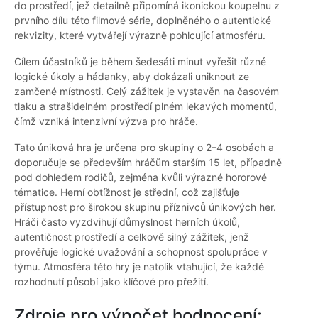
do prostředí, jež detailně připomíná ikonickou koupelnu z
prvního dílu této filmové série, doplněného o autentické
rekvizity, které vytvářejí výrazně pohlcující atmosféru.
Cílem účastníků je během šedesáti minut vyřešit různé
logické úkoly a hádanky, aby dokázali uniknout ze
zamčené místnosti. Celý zážitek je vystavěn na časovém
tlaku a strašidelném prostředí plném lekavých momentů,
čímž vzniká intenzivní výzva pro hráče.
Tato úniková hra je určena pro skupiny o 2–4 osobách a
doporučuje se především hráčům starším 15 let, případně
pod dohledem rodičů, zejména kvůli výrazné hororové
tématice. Herní obtížnost je střední, což zajišťuje
přístupnost pro širokou skupinu příznivců únikových her.
Hráči často vyzdvihují důmyslnost herních úkolů,
autentičnost prostředí a celkově silný zážitek, jenž
prověřuje logické uvažování a schopnost spolupráce v
týmu. Atmosféra této hry je natolik vtahující, že každé
rozhodnutí působí jako klíčové pro přežití.
Zdroje pro výpočet hodnocení: