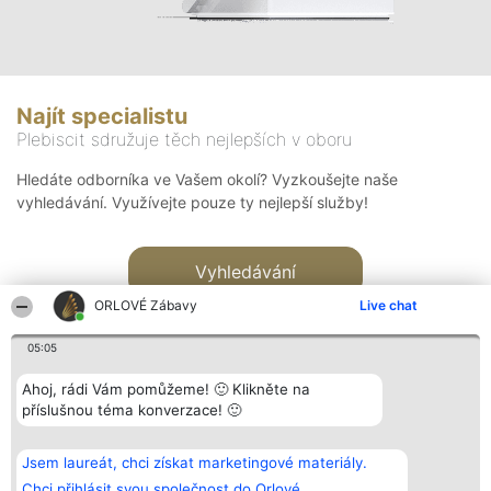
Najít specialistu
Plebiscit sdružuje těch nejlepších v oboru
Hledáte odborníka ve Vašem okolí? Vyzkoušejte naše
vyhledávání. Využívejte pouze ty nejlepší služby!
Vyhledávání
ORLOVÉ Zábavy
Live chat
05:05
Ahoj, rádi Vám pomůžeme! 🙂 Klikněte na
příslušnou téma konverzace! 🙂
Organizátor hlasování
Plebiscyt
Kontakt
Bright Side Solutions sp. z o.
Vítězové
Kontakt
Jsem laureát, chci získat marketingové materiály.
o. sp. k.
Seznam všech
ul. Ruska 22
laureátů
Chci přihlásit svou společnost do Orlové.