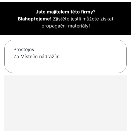
Jste majitelem této firmy
?
Blahopřejeme!
Zjistěte jestli můžete získat
propagační materiály!
Prostějov
Za Místním nádražím