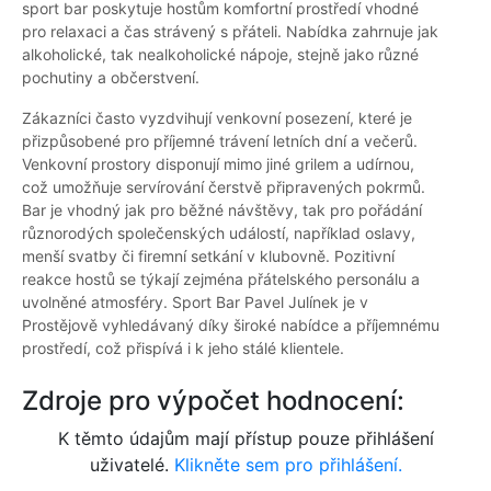
sport bar poskytuje hostům komfortní prostředí vhodné
pro relaxaci a čas strávený s přáteli. Nabídka zahrnuje jak
alkoholické, tak nealkoholické nápoje, stejně jako různé
pochutiny a občerstvení.
Zákazníci často vyzdvihují venkovní posezení, které je
přizpůsobené pro příjemné trávení letních dní a večerů.
Venkovní prostory disponují mimo jiné grilem a udírnou,
což umožňuje servírování čerstvě připravených pokrmů.
Bar je vhodný jak pro běžné návštěvy, tak pro pořádání
různorodých společenských událostí, například oslavy,
menší svatby či firemní setkání v klubovně. Pozitivní
reakce hostů se týkají zejména přátelského personálu a
uvolněné atmosféry. Sport Bar Pavel Julínek je v
Prostějově vyhledávaný díky široké nabídce a příjemnému
prostředí, což přispívá i k jeho stálé klientele.
Zdroje pro výpočet hodnocení:
K těmto údajům mají přístup pouze přihlášení
uživatelé.
Klikněte sem pro přihlášení.