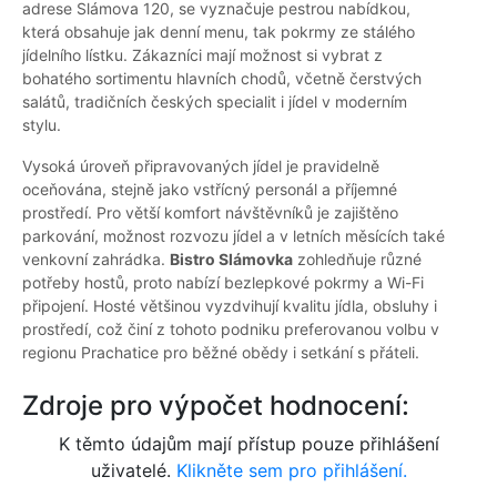
adrese Slámova 120, se vyznačuje pestrou nabídkou,
která obsahuje jak denní menu, tak pokrmy ze stálého
jídelního lístku. Zákazníci mají možnost si vybrat z
bohatého sortimentu hlavních chodů, včetně čerstvých
salátů, tradičních českých specialit i jídel v moderním
stylu.
Vysoká úroveň připravovaných jídel je pravidelně
oceňována, stejně jako vstřícný personál a příjemné
prostředí. Pro větší komfort návštěvníků je zajištěno
parkování, možnost rozvozu jídel a v letních měsících také
venkovní zahrádka.
Bistro Slámovka
zohledňuje různé
potřeby hostů, proto nabízí bezlepkové pokrmy a Wi-Fi
připojení. Hosté většinou vyzdvihují kvalitu jídla, obsluhy i
prostředí, což činí z tohoto podniku preferovanou volbu v
regionu Prachatice pro běžné obědy i setkání s přáteli.
Zdroje pro výpočet hodnocení:
K těmto údajům mají přístup pouze přihlášení
uživatelé.
Klikněte sem pro přihlášení.