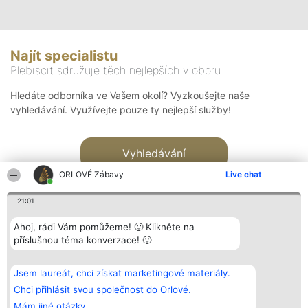
Najít specialistu
Plebiscit sdružuje těch nejlepších v oboru
Hledáte odborníka ve Vašem okolí? Vyzkoušejte naše
vyhledávání. Využívejte pouze ty nejlepší služby!
Vyhledávání
ORLOVÉ Zábavy
Live chat
21:01
Ahoj, rádi Vám pomůžeme! 🙂 Klikněte na
příslušnou téma konverzace! 🙂
Organizátor hlasování
Plebiscyt
Kontakt
Bright Side Solutions sp. z o.
Vítězové
Kontakt
Jsem laureát, chci získat marketingové materiály.
o. sp. k.
Seznam všech
ul. Ruska 22
laureátů
Chci přihlásit svou společnost do Orlové.
Wrocław 50-079
Zásady
Mám jiné otázky.
KRS 0000749100 | Regon
Pravidla