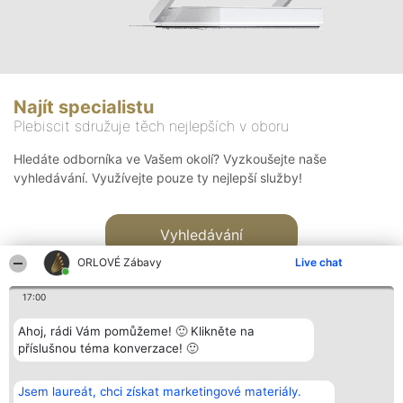
Najít specialistu
Plebiscit sdružuje těch nejlepších v oboru
Hledáte odborníka ve Vašem okolí? Vyzkoušejte naše
vyhledávání. Využívejte pouze ty nejlepší služby!
Vyhledávání
ORLOVÉ Zábavy
Live chat
17:00
Ahoj, rádi Vám pomůžeme! 🙂 Klikněte na
příslušnou téma konverzace! 🙂
Organizátor hlasování
Plebiscyt
Kontakt
Bright Side Solutions sp. z o.
Vítězové
Kontakt
Jsem laureát, chci získat marketingové materiály.
o. sp. k.
Seznam všech