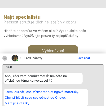
Najít specialistu
Plebiscit sdružuje těch nejlepších v oboru
Hledáte odborníka ve Vašem okolí? Vyzkoušejte naše
vyhledávání. Využívejte pouze ty nejlepší služby!
Vyhledávání
ORLOVÉ Zábavy
Live chat
06:41
Ahoj, rádi Vám pomůžeme! 🙂 Klikněte na
příslušnou téma konverzace! 🙂
Organizátor hlasování
Plebiscyt
Kontakt
Bright Side Solutions sp. z o.
Vítězové
Kontakt
Jsem laureát, chci získat marketingové materiály.
o. sp. k.
Seznam všech
ul. Ruska 22
laureátů
Chci přihlásit svou společnost do Orlové.
Wrocław 50-079
Zásady
Mám jiné otázky.
KRS 0000749100 | Regon
Pravidla