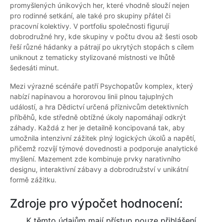
promyšlených únikových her, které vhodně slouží nejen
pro rodinné setkání, ale také pro skupiny přátel či
pracovní kolektivy. V portfoliu společnosti figurují
dobrodružné hry, kde skupiny v počtu dvou až šesti osob
řeší různé hádanky a pátrají po ukrytých stopách s cílem
uniknout z tematicky stylizované místnosti ve lhůtě
šedesáti minut.
Mezi výrazné scénáře patří Psychopatův komplex, který
nabízí napínavou a hororovou linii plnou tajuplných
událostí, a hra Dědictví určená příznivcům detektivních
příběhů, kde středně obtížné úkoly napomáhají odkrýt
záhady. Každá z her je detailně koncipovaná tak, aby
umožnila intenzivní zážitek plný logických úkolů a napětí,
přičemž rozvíjí týmové dovednosti a podporuje analytické
myšlení. Mazement zde kombinuje prvky narativního
designu, interaktivní zábavy a dobrodružství v unikátní
formě zážitku.
Zdroje pro výpočet hodnocení:
K těmto údajům mají přístup pouze přihlášení