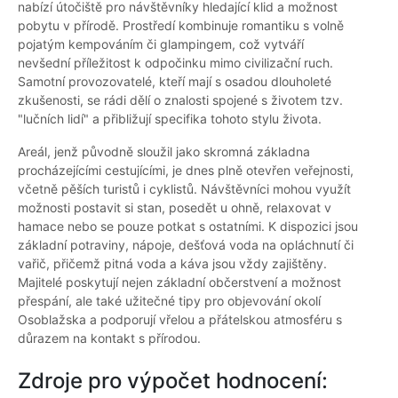
nabízí útočiště pro návštěvníky hledající klid a možnost
pobytu v přírodě. Prostředí kombinuje romantiku s volně
pojatým kempováním či glampingem, což vytváří
nevšední příležitost k odpočinku mimo civilizační ruch.
Samotní provozovatelé, kteří mají s osadou dlouholeté
zkušenosti, se rádi dělí o znalosti spojené s životem tzv.
"lučních lidí" a přibližují specifika tohoto stylu života.
Areál, jenž původně sloužil jako skromná základna
procházejícími cestujícími, je dnes plně otevřen veřejnosti,
včetně pěších turistů i cyklistů. Návštěvníci mohou využít
možnosti postavit si stan, posedět u ohně, relaxovat v
hamace nebo se pouze potkat s ostatními. K dispozici jsou
základní potraviny, nápoje, dešťová voda na opláchnutí či
vařič, přičemž pitná voda a káva jsou vždy zajištěny.
Majitelé poskytují nejen základní občerstvení a možnost
přespání, ale také užitečné tipy pro objevování okolí
Osoblažska a podporují vřelou a přátelskou atmosféru s
důrazem na kontakt s přírodou.
Zdroje pro výpočet hodnocení: