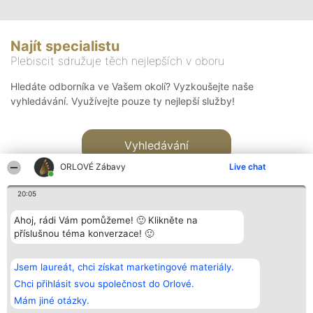
Najít specialistu
Plebiscit sdružuje těch nejlepších v oboru
Hledáte odborníka ve Vašem okolí? Vyzkoušejte naše
vyhledávání. Využívejte pouze ty nejlepší služby!
Vyhledávání
ORLOVÉ Zábavy
Live chat
20:05
Ahoj, rádi Vám pomůžeme! 🙂 Klikněte na
příslušnou téma konverzace! 🙂
Organizátor hlasování
Plebiscyt
Kontakt
Bright Side Solutions sp. z o.
Vítězové
Kontakt
Jsem laureát, chci získat marketingové materiály.
o. sp. k.
Seznam všech
ul. Ruska 22
laureátů
Chci přihlásit svou společnost do Orlové.
Wrocław 50-079
Zásady
Mám jiné otázky.
KRS 0000749100 | Regon
Pravidla
381313360 | NIP 8943132676
Zásady