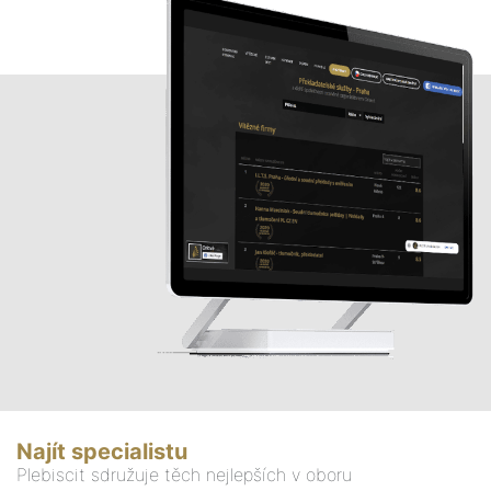
Najít specialistu
Plebiscit sdružuje těch nejlepších v oboru