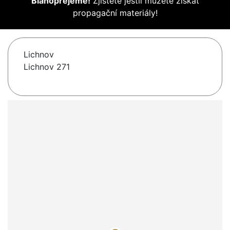
Blahopřejeme!
Zjistěte jestli můžete získat
propagační materiály!
Lichnov
Lichnov 271