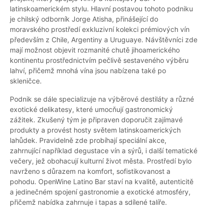
latinskoamerickém stylu. Hlavní postavou tohoto podniku
je chilský odborník Jorge Atisha, přinášející do
moravského prostředí exkluzivní kolekci prémiových vín
především z Chile, Argentiny a Uruguaye. Návštěvníci zde
mají možnost objevit rozmanité chutě jihoamerického
kontinentu prostřednictvím pečlivě sestaveného výběru
lahví, přičemž mnohá vína jsou nabízena také po
skleničce.
Podnik se dále specializuje na výběrové destiláty a různé
exotické delikatesy, které umocňují gastronomický
zážitek. Zkušený tým je připraven doporučit zajímavé
produkty a provést hosty světem latinskoamerických
lahůdek. Pravidelně zde probíhají speciální akce,
zahrnující například degustace vín a sýrů, i další tematické
večery, jež obohacují kulturní život města. Prostředí bylo
navrženo s důrazem na komfort, sofistikovanost a
pohodu. OpenWine Latino Bar staví na kvalitě, autenticitě
a jedinečném spojení gastronomie a exotické atmosféry,
přičemž nabídka zahrnuje i tapas a sdílené talíře.