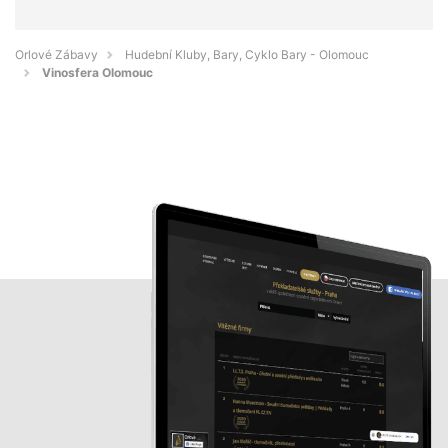
Orlové Zábavy
Hudební Kluby, Bary, Cyklo Bary - Olomouc
Vinosfera Olomouc