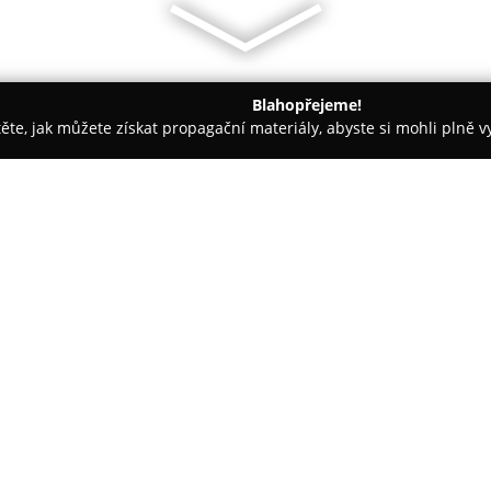
Blahopřejeme!
těte, jak můžete získat propagační materiály, abyste si mohli plně 
 Kopřivnice
Bowling centrum a restaurace Kopřivnice
ivnice
O společnosti:
Bowling centrum a restaurace
zaměřené na zábavu a gastronom
přáteli. Zákazníkům nabízí čty
QubicaAMF, které jsou opatřen
Zobrazit více >>
pro nejmenší návštěvníky. Kaž
přičemž pro co nejlepší zážite
dráhu.