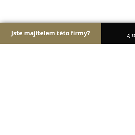
Jste majitelem této firmy?
Zjis
Orlové Zábavy
Hudební Kluby, Bary, Cyklo Bary -
Bowling centrum a restaurace Kopř
8.6
(801)