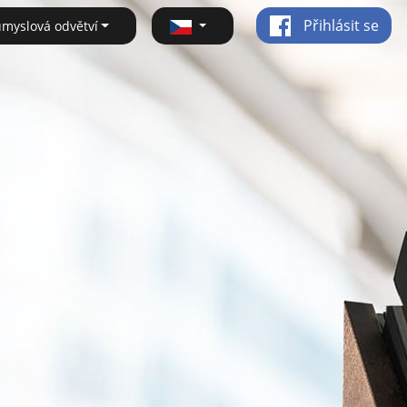
Přihlásit se
ůmyslová odvětví