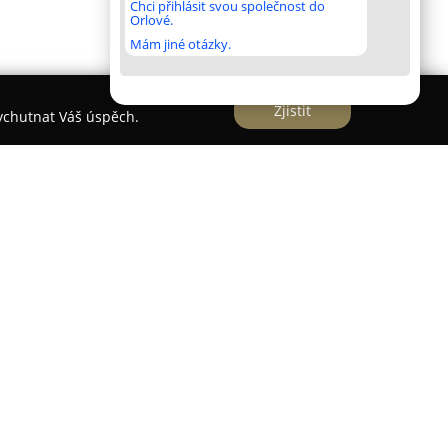
Chci přihlásit svou společnost do
Orlové.
Mám jiné otázky.
Zjistit
vychutnat Váš úspěch.
 Kopřivnice
představuje současné zařízení
ii, určené k trávení volného času s rodinou či
ři profesionální bowlingové dráhy značky
y UV osvětlením a dětskými mantinely, vhodné i
dá dráha umožňuje hru až dvanácti osobám,
k se doporučuje maximální počet šesti hráčů na