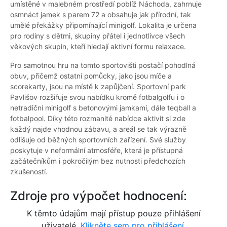
umístěné v malebném prostředí poblíž Náchoda, zahrnuje
osmnáct jamek s parem 72 a obsahuje jak přírodní, tak
umělé překážky připomínající minigolf. Lokalita je určena
pro rodiny s dětmi, skupiny přátel i jednotlivce všech
věkových skupin, kteří hledají aktivní formu relaxace.
Pro samotnou hru na tomto sportovišti postačí pohodlná
obuv, přičemž ostatní pomůcky, jako jsou míče a
scorekarty, jsou na místě k zapůjčení. Sportovní park
Pavlišov rozšiřuje svou nabídku kromě fotbalgolfu i o
netradiční minigolf s betonovými jamkami, dále teqball a
fotbalpool. Díky této rozmanité nabídce aktivit si zde
každý najde vhodnou zábavu, a areál se tak výrazně
odlišuje od běžných sportovních zařízení. Své služby
poskytuje v neformální atmosféře, která je přístupná
začátečníkům i pokročilým bez nutnosti předchozích
zkušeností.
Zdroje pro výpočet hodnocení:
K těmto údajům mají přístup pouze přihlášení
uživatelé.
Klikněte sem pro přihlášení.