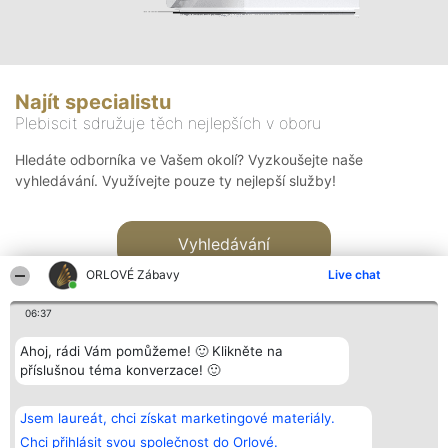
Najít specialistu
Plebiscit sdružuje těch nejlepších v oboru
Hledáte odborníka ve Vašem okolí? Vyzkoušejte naše
vyhledávání. Využívejte pouze ty nejlepší služby!
Vyhledávání
ORLOVÉ Zábavy
Live chat
06:37
Ahoj, rádi Vám pomůžeme! 🙂 Klikněte na
příslušnou téma konverzace! 🙂
Organizátor hlasování
Plebiscyt
Kontakt
Bright Side Solutions sp. z o.
Vítězové
Kontakt
Jsem laureát, chci získat marketingové materiály.
o. sp. k.
Seznam všech
ul. Ruska 22
laureátů
Chci přihlásit svou společnost do Orlové.