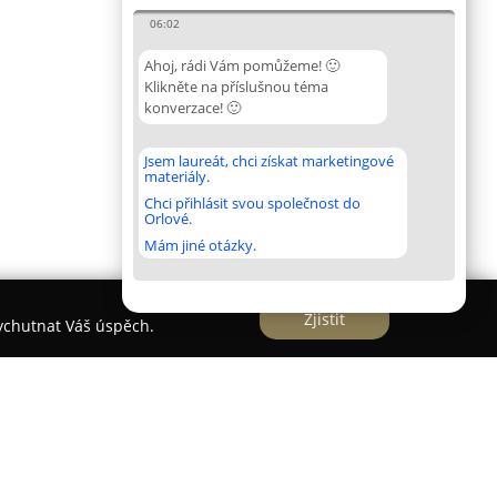
06:02
Ahoj, rádi Vám pomůžeme! 🙂
Klikněte na příslušnou téma
konverzace! 🙂
Jsem laureát, chci získat marketingové
materiály.
Chci přihlásit svou společnost do
Orlové.
Mám jiné otázky.
Zjistit
vychutnat Váš úspěch.