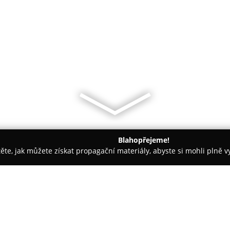
Blahopřejeme!
těte, jak můžete získat propagační materiály, abyste si mohli plně 
- Praha
Blakk Studio s.r.o.