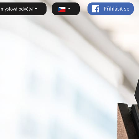
Přihlásit se
ůmyslová odvětví