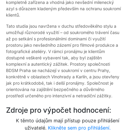
kompletně zařízena a vhodná jako nevšední milenecký
azyl s důrazem kladeným především na ochranu soukromí
klientů.
Tato studia jsou navržena v duchu středověkého stylu a
umožňují různorodé využití – od soukromého trávení času
až po setkání s profesionálními dominami či využití
prostoru jako nevšedního zázemí pro filmové produkce a
fotografické ateliéry. V rámci pronájmu je klientům
dostupné veškeré vybavení tak, aby byl zajištěn
komplexní a autentický zážitek. Prostory společnosti
BDSM Praha se nacházejí v soukromí v centru Prahy,
konkrétně v oblastech Vinohrady a Karlín, a jsou otevřeny
jak pro krátkodobé, tak i delší pronájmy. Společnost je
orientována na zajištění bezpečného a důvěrného
prostředí určeného pro intenzivní a netradiční zážitky.
Zdroje pro výpočet hodnocení:
K těmto údajům mají přístup pouze přihlášení
uživatelé.
Klikněte sem pro přihlášení.