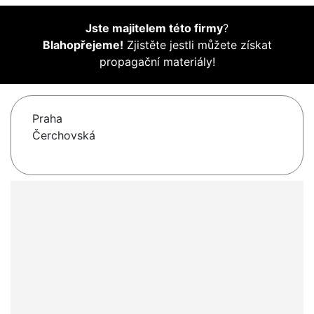
Jste majitelem této firmy
?
Blahopřejeme!
Zjistěte jestli můžete získat
propagační materiály!
Praha
Čerchovská