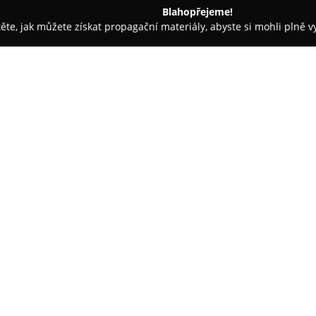
Blahopřejeme!
těte, jak můžete získat propagační materiály, abyste si mohli plně 
- Praha
AnonymouS Bar
O společnosti:
AnonymouS Bar
se nachází na 
známý svým unikátním a záha
prostoru a atmosféry je film V 
interiéru. Bar se specializuje n
na míru, které vznikají díky š
zažijí barmanskou show, která p
z běžné konzumace nápojů atra
Tento podnik je často oceňován 
čímž se výrazně liší od jiných b
Czech Bar Awards za svojí jedi