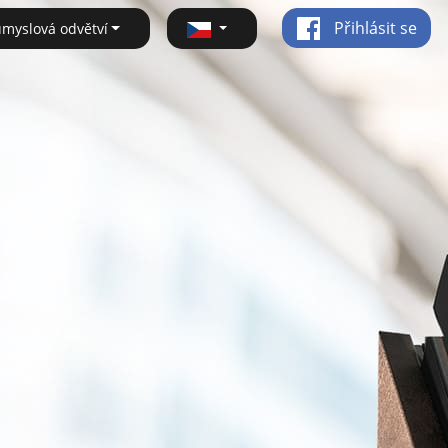
Přihlásit se
ůmyslová odvětví