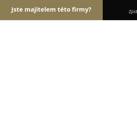
Jste majitelem této firmy?
Zjis
Orlové Zábavy
Hudební Kluby, Bary, Cyklo Bary 
AnonymouS Bar
9
(6681)
Praha, Michalská 432
Zobrazit telefonní číslo