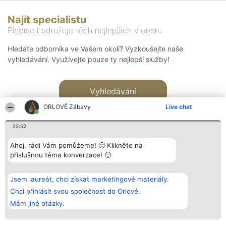
Najít specialistu
Plebiscit sdružuje těch nejlepších v oboru
Hledáte odborníka ve Vašem okolí? Vyzkoušejte naše
vyhledávání. Využívejte pouze ty nejlepší služby!
Vyhledávání
ORLOVÉ Zábavy
Live chat
22:52
Ahoj, rádi Vám pomůžeme! 🙂 Klikněte na
příslušnou téma konverzace! 🙂
Organizátor hlasování
Plebiscyt
Kontakt
Bright Side Solutions sp. z o.
Vítězové
Kontakt
Jsem laureát, chci získat marketingové materiály.
o. sp. k.
Seznam všech
ul. Ruska 22
laureátů
Chci přihlásit svou společnost do Orlové.
Wrocław 50-079
Zásady
Mám jiné otázky.
KRS 0000749100 | Regon
Pravidla
381313360 | NIP 8943132676
Zásady
ochrany
osobních údajů