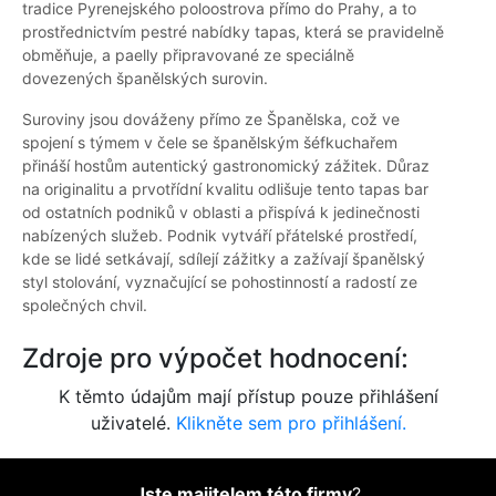
tradice Pyrenejského poloostrova přímo do Prahy, a to
prostřednictvím pestré nabídky tapas, která se pravidelně
obměňuje, a paelly připravované ze speciálně
dovezených španělských surovin.
Suroviny jsou dováženy přímo ze Španělska, což ve
spojení s týmem v čele se španělským šéfkuchařem
přináší hostům autentický gastronomický zážitek. Důraz
na originalitu a prvotřídní kvalitu odlišuje tento tapas bar
od ostatních podniků v oblasti a přispívá k jedinečnosti
nabízených služeb. Podnik vytváří přátelské prostředí,
kde se lidé setkávají, sdílejí zážitky a zažívají španělský
styl stolování, vyznačující se pohostinností a radostí ze
společných chvil.
Zdroje pro výpočet hodnocení:
K těmto údajům mají přístup pouze přihlášení
uživatelé.
Klikněte sem pro přihlášení.
Jste majitelem této firmy
?