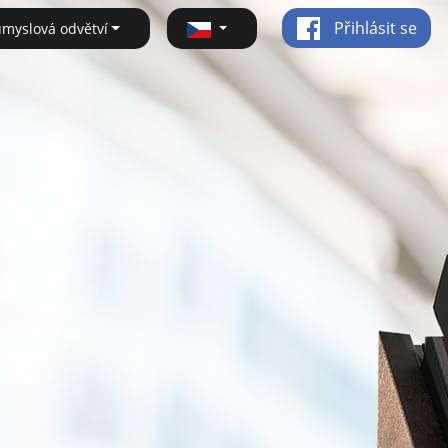
Přihlásit se
ůmyslová odvětví