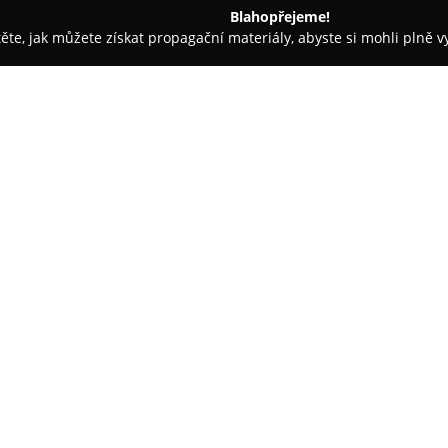
Blahopřejeme!
těte, jak můžete získat propagační materiály, abyste si mohli plně 
 Slavkov u Brna
SC Bonaparte
O společnosti:
Společenské centrum Bonapa
zásadní společenský objekt v ok
nedaleko místního zámku. Tento
centra, které je pořadatelem pe
vybavení patří velký víceúčelový
organizaci koncertů, plesů, div
Vedle hlavního sálu jsou zde k 
školení. Místní pódium je vyb
což přispívá ke kvalitní úrovni
restaurace s barem a salonkem