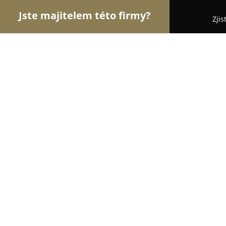
Jste majitelem této firmy?
Zjis
Orlové Zábavy
Hudební Kluby, Bary, Cyklo Bary -
SC Bonaparte
8
(60)
Slavkov u Brna, Palackého náměstí 126
Zobrazit telefonní číslo