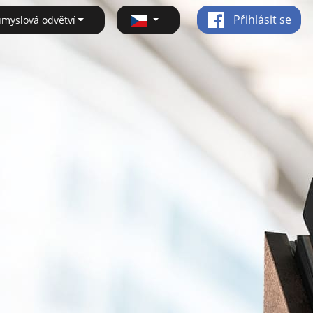
Přihlásit se
ůmyslová odvětví