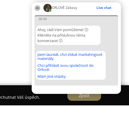
ORLOVÉ Zábavy
Live chat
05:33
Ahoj, rádi Vám pomůžeme! 🙂
Klikněte na příslušnou téma
konverzace! 🙂
Jsem laureát, chci získat marketingové
materiály.
Chci přihlásit svou společnost do
Orlové.
Mám jiné otázky.
Zjistit
vychutnat Váš úspěch.