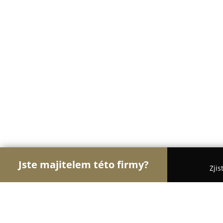
Jste majitelem této firmy?
Zjis
Orlové Zábavy
Hudební Kluby, Bary, Cyklo Bary -