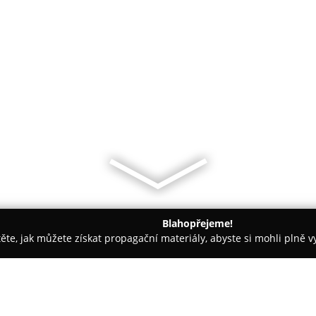
Blahopřejeme!
těte, jak můžete získat propagační materiály, abyste si mohli plně 
 Blovice
Bowling Blovice