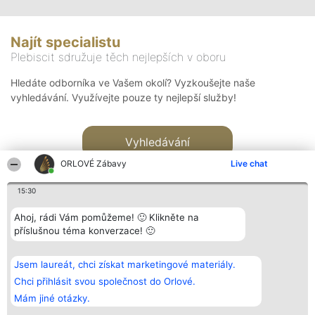
Najít specialistu
Plebiscit sdružuje těch nejlepších v oboru
Hledáte odborníka ve Vašem okolí? Vyzkoušejte naše
vyhledávání. Využívejte pouze ty nejlepší služby!
Vyhledávání
ORLOVÉ Zábavy
Live chat
15:30
Ahoj, rádi Vám pomůžeme! 🙂 Klikněte na
příslušnou téma konverzace! 🙂
Organizátor hlasování
Plebiscyt
Kontakt
Bright Side Solutions sp. z o.
Vítězové
Kontakt
Jsem laureát, chci získat marketingové materiály.
o. sp. k.
Seznam všech
ul. Ruska 22
laureátů
Chci přihlásit svou společnost do Orlové.
Wrocław 50-079
Zásady
Mám jiné otázky.
KRS 0000749100 | Regon
Pravidla
381313360 | NIP 8943132676
Zásady