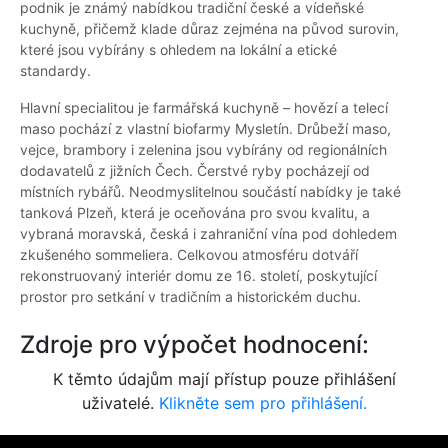
podnik je známý nabídkou tradiční české a vídeňské
kuchyně, přičemž klade důraz zejména na původ surovin,
které jsou vybírány s ohledem na lokální a etické
standardy.
Hlavní specialitou je farmářská kuchyně – hovězí a telecí
maso pochází z vlastní biofarmy Mysletín. Drůbeží maso,
vejce, brambory i zelenina jsou vybírány od regionálních
dodavatelů z jižních Čech. Čerstvé ryby pocházejí od
místních rybářů. Neodmyslitelnou součástí nabídky je také
tanková Plzeň, která je oceňována pro svou kvalitu, a
vybraná moravská, česká i zahraniční vína pod dohledem
zkušeného sommeliera. Celkovou atmosféru dotváří
rekonstruovaný interiér domu ze 16. století, poskytující
prostor pro setkání v tradičním a historickém duchu.
Zdroje pro výpočet hodnocení:
K těmto údajům mají přístup pouze přihlášení
uživatelé.
Klikněte sem pro přihlášení.