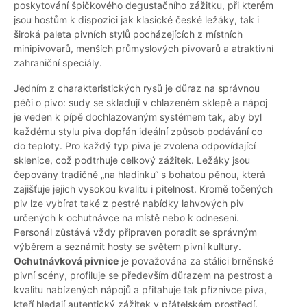
poskytování špičkového degustačního zážitku, při kterém
jsou hostům k dispozici jak klasické české ležáky, tak i
široká paleta pivních stylů pocházejících z místních
minipivovarů, menších průmyslových pivovarů a atraktivní
zahraniční speciály.
Jedním z charakteristických rysů je důraz na správnou
péči o pivo: sudy se skladují v chlazeném sklepě a nápoj
je veden k pípě dochlazovaným systémem tak, aby byl
každému stylu piva dopřán ideální způsob podávání co
do teploty. Pro každý typ piva je zvolena odpovídající
sklenice, což podtrhuje celkový zážitek. Ležáky jsou
čepovány tradičně „na hladinku“ s bohatou pěnou, která
zajišťuje jejich vysokou kvalitu i pitelnost. Kromě točených
piv lze vybírat také z pestré nabídky lahvových piv
určených k ochutnávce na místě nebo k odnesení.
Personál zůstává vždy připraven poradit se správným
výběrem a seznámit hosty se světem pivní kultury.
Ochutnávková pivnice
je považována za stálici brněnské
pivní scény, profiluje se především důrazem na pestrost a
kvalitu nabízených nápojů a přitahuje tak příznivce piva,
kteří hledají autentický zážitek v přátelském prostředí.