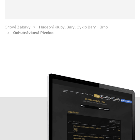
Orlové Zábavy
Hudební Kluby, Bary, Cyklo Bary - Brno
Ochutnávková Pivnice