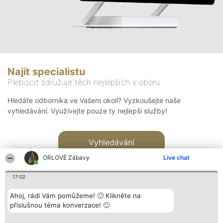
Najít specialistu
Plebiscit sdružuje těch nejlepších v oboru
Hledáte odborníka ve Vašem okolí? Vyzkoušejte naše
vyhledávání. Využívejte pouze ty nejlepší služby!
Vyhledávání
ORLOVÉ Zábavy
Live chat
17:02
Ahoj, rádi Vám pomůžeme! 🙂 Klikněte na
příslušnou téma konverzace! 🙂
Organizátor hlasování
Plebiscyt
Kontakt
Bright Side Solutions sp. z o.
Vítězové
Kontakt