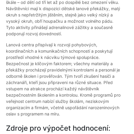
škále – od dětí od tří let až po dospělé bez omezení věku.
Návštěvníci mají k dispozici dětské lanové překážky, malý
okruh s nepřetržitým jištěním, stejně jako velký nízký a
vysoký okruh, obří houpačku a možnost volného pádu.
Tyto aktivity přinášejí adrenalinové zážitky a současně
podporují rozvoj dovedností.
Lanová centra přispívají k rozvoji pohybových,
koordinačních a komunikačních schopností a poskytují
prostředí vhodné k nácviku týmové spolupráce.
Bezpečnost je klíčovým faktorem; všechny materiály a
překážky procházejí pravidelnými kontrolami a personál je
odborně školen i prověřován. Tým tvoří zkušení hasiči a
záchranáři, kteří jsou připraveni na různé situace. Před
vstupem na atrakce prochází každý návštěvník
bezpečnostním školením a kontrolou. Kromě programů pro
veřejnost centrum nabízí služby školám, neziskovým
organizacím a firmám, včetně uspořádání narozeninových
oslav s programem na míru.
Zdroje pro výpočet hodnocení: