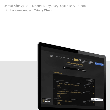
Orlové Zábavy
Hudební Kluby, Bary, Cyklo Bary - Cheb
Lanové centrum Trinity Cheb