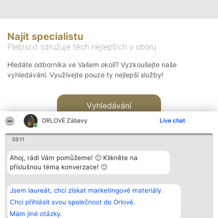
Najít specialistu
Plebiscit sdružuje těch nejlepších v oboru
Hledáte odborníka ve Vašem okolí? Vyzkoušejte naše
vyhledávání. Využívejte pouze ty nejlepší služby!
Vyhledávání
ORLOVÉ Zábavy
Live chat
03:11
Ahoj, rádi Vám pomůžeme! 🙂 Klikněte na
příslušnou téma konverzace! 🙂
Organizátor hlasování
Plebiscyt
Kontakt
Bright Side Solutions sp. z o.
Vítězové
Kontakt
Jsem laureát, chci získat marketingové materiály.
o. sp. k.
Seznam všech
ul. Ruska 22
laureátů
Chci přihlásit svou společnost do Orlové.
Wrocław 50-079
Zásady
Mám jiné otázky.
KRS 0000749100 | Regon
Pravidla