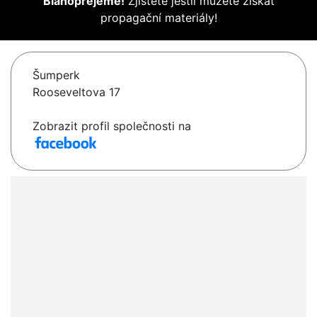
Blahopřejeme!
Zjistěte jestli můžete získat
propagační materiály!
Šumperk
Rooseveltova 17
Zobrazit profil společnosti na