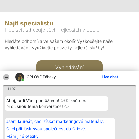
Najít specialistu
Plebiscit sdružuje těch nejlepších v oboru
Hledáte odborníka ve Vašem okolí? Vyzkoušejte naše
vyhledávání. Využívejte pouze ty nejlepší služby!
Vyhledávání
ORLOVÉ Zábavy
Live chat
11:07
Ahoj, rádi Vám pomůžeme! 🙂 Klikněte na
příslušnou téma konverzace! 🙂
Organizátor hlasování
Plebiscyt
Kontakt
Bright Side Solutions sp. z o.
Vítězové
Kontakt
Jsem laureát, chci získat marketingové materiály.
o. sp. k.
Seznam všech
ul. Ruska 22
laureátů
Chci přihlásit svou společnost do Orlové.
Wrocław 50-079
Zásady
Mám jiné otázky.
KRS 0000749100 | Regon
Pravidla