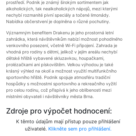
prostředí. Podnik je známý širokým sortimentem jak
alkoholických, tak nealkoholických nápojů, mezi kterými
nechybí rozmanité pivní speciály a točené limonády.
Nabídka občerstvení je doplněna o různé pochutiny.
Významným benefitem Drakenu je jeho prostorná letní
zahrádka, která návštěvníkům nabízí možnost pohodlného
venkovního posezení, včetně Wi-Fi připojení. Zahrada je
vhodná pro rodiny s dětmi, jelikož v jejím areálu nechybí
dětské hřiště vybavené skluzavkou, houpačkami,
prolézačkami ani pískovištěm. Velkou výhodou je také
krásný výhled na okolí a možnost využití multifunkčního
sportovního hřiště. Podnik spojuje atmosféru tradiční
hospůdky s možnostmi sportovního a rekreačního vyžití
pro celou rodinu, což přispívá k jeho oblíbenosti mezi
místními obyvateli i návštěvníky města Brna.
Zdroje pro výpočet hodnocení:
K těmto údajům mají přístup pouze přihlášení
uživatelé.
Klikněte sem pro přihlášení.