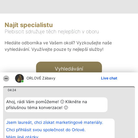
Najít specialistu
Plebiscit sdružuje těch nejlepších v oboru
Hledáte odborníka ve Vašem okolí? Vyzkoušejte naše
vyhledávání. Využívejte pouze ty nejlepší služby!
Vyhledávání
ORLOVÉ Zábavy
Live chat
04:24
Ahoj, rádi Vám pomůžeme! 🙂 Klikněte na
příslušnou téma konverzace! 🙂
Organizátor hlasování
Plebiscyt
Kontakt
Bright Side Solutions sp. z o.
Vítězové
Kontakt
Jsem laureát, chci získat marketingové materiály.
o. sp. k.
Seznam všech
ul. Ruska 22
laureátů
Chci přihlásit svou společnost do Orlové.
Wrocław 50-079
Zásady
Mám jiné otázky.
KRS 0000749100 | Regon
Pravidla