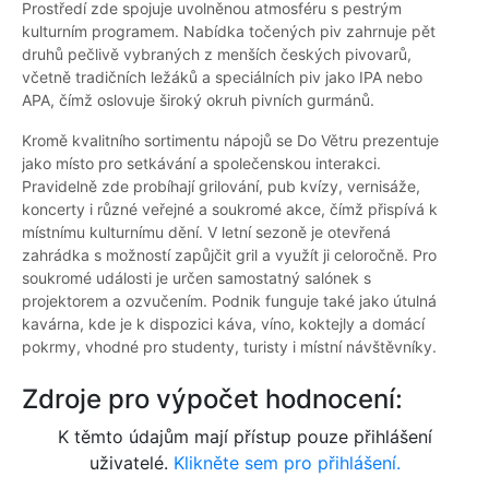
Prostředí zde spojuje uvolněnou atmosféru s pestrým
kulturním programem. Nabídka točených piv zahrnuje pět
druhů pečlivě vybraných z menších českých pivovarů,
včetně tradičních ležáků a speciálních piv jako IPA nebo
APA, čímž oslovuje široký okruh pivních gurmánů.
Kromě kvalitního sortimentu nápojů se Do Větru prezentuje
jako místo pro setkávání a společenskou interakci.
Pravidelně zde probíhají grilování, pub kvízy, vernisáže,
koncerty i různé veřejné a soukromé akce, čímž přispívá k
místnímu kulturnímu dění. V letní sezoně je otevřená
zahrádka s možností zapůjčit gril a využít ji celoročně. Pro
soukromé události je určen samostatný salónek s
projektorem a ozvučením. Podnik funguje také jako útulná
kavárna, kde je k dispozici káva, víno, koktejly a domácí
pokrmy, vhodné pro studenty, turisty i místní návštěvníky.
Zdroje pro výpočet hodnocení:
K těmto údajům mají přístup pouze přihlášení
uživatelé.
Klikněte sem pro přihlášení.