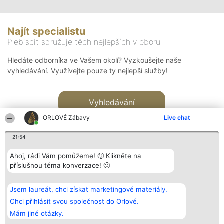
Najít specialistu
Plebiscit sdružuje těch nejlepších v oboru
Hledáte odborníka ve Vašem okolí? Vyzkoušejte naše
vyhledávání. Využívejte pouze ty nejlepší služby!
Vyhledávání
ORLOVÉ Zábavy
Live chat
21:54
Ahoj, rádi Vám pomůžeme! 🙂 Klikněte na
příslušnou téma konverzace! 🙂
Organizátor hlasování
Plebiscyt
Kontakt
Bright Side Solutions sp. z o.
Vítězové
Kontakt
Jsem laureát, chci získat marketingové materiály.
o. sp. k.
Seznam všech
ul. Ruska 22
laureátů
Chci přihlásit svou společnost do Orlové.
Wrocław 50-079
Zásady
Mám jiné otázky.
KRS 0000749100 | Regon
Pravidla
381313360 | NIP 8943132676
Zásady