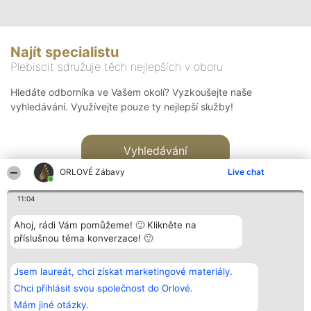
Najít specialistu
Plebiscit sdružuje těch nejlepších v oboru
Hledáte odborníka ve Vašem okolí? Vyzkoušejte naše
vyhledávání. Využívejte pouze ty nejlepší služby!
Vyhledávání
ORLOVÉ Zábavy
Live chat
11:04
Ahoj, rádi Vám pomůžeme! 🙂 Klikněte na
příslušnou téma konverzace! 🙂
Organizátor hlasování
Plebiscyt
Kontakt
Bright Side Solutions sp. z o.
Vítězové
Kontakt
Jsem laureát, chci získat marketingové materiály.
o. sp. k.
Seznam všech
ul. Ruska 22
laureátů
Chci přihlásit svou společnost do Orlové.
Wrocław 50-079
Zásady
Mám jiné otázky.
KRS 0000749100 | Regon
Pravidla