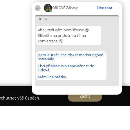
ORLOVÉ Zábavy
Live chat
03:26
Ahoj, rádi Vám pomůžeme! 🙂
Klikněte na příslušnou téma
konverzace! 🙂
Jsem laureát, chci získat marketingové
materiály.
Chci přihlásit svou společnost do
Orlové.
Mám jiné otázky.
Zjistit
vychutnat Váš úspěch.