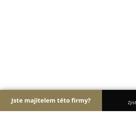
Jste majitelem této firmy?
Zjis
Orlové Zábavy
Hudební Kluby, Bary, Cyklo Bary -