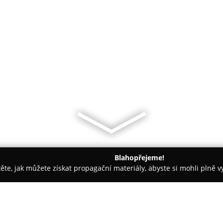
Blahopřejeme!
těte, jak můžete získat propagační materiály, abyste si mohli plně 
 Nový Jičín
Saloon BIZON