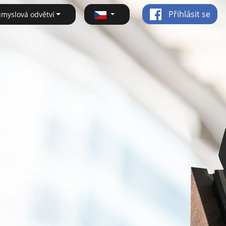
Přihlásit se
ůmyslová odvětví