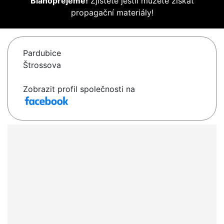
Blahopřejeme!
Zjistěte jestli můžete získat
propagační materiály!
Pardubice
Štrossova
Zobrazit profil společnosti na