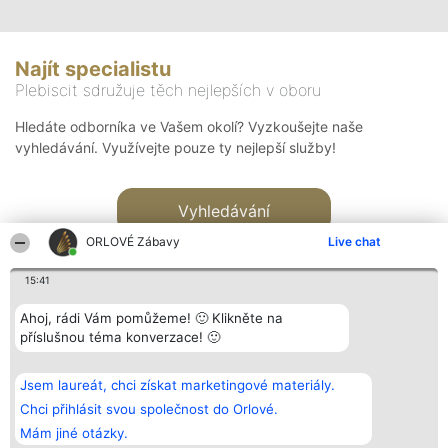
Najít specialistu
Plebiscit sdružuje těch nejlepších v oboru
Hledáte odborníka ve Vašem okolí? Vyzkoušejte naše
vyhledávání. Využívejte pouze ty nejlepší služby!
Vyhledávání
ORLOVÉ Zábavy
Live chat
15:41
Ahoj, rádi Vám pomůžeme! 🙂 Klikněte na
příslušnou téma konverzace! 🙂
Organizátor hlasování
Plebiscyt
Kontakt
Bright Side Solutions sp. z o.
Vítězové
Kontakt
Jsem laureát, chci získat marketingové materiály.
o. sp. k.
Seznam všech
ul. Ruska 22
laureátů
Chci přihlásit svou společnost do Orlové.
Wrocław 50-079
Zásady
Mám jiné otázky.
KRS 0000749100 | Regon
Pravidla
381313360 | NIP 8943132676
Zásady