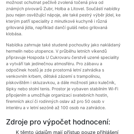
možnost ochutnat pečlivě zvolená točená piva od
známých pivovarů Zubr, Holba a Litovel. Součástí nabídky
jsou nejen osvěžující nápoje, ale také pestrý výběr jídel, ke
kterým patří speciality z minutkové kuchyně i různá
grilovaná jídla, například dančí guláš nebo grilovaná
klobása.
Nabídka zahrnuje také studené pochoutky jako nakládaný
hermelín nebo utopence. V průběhu letních víkendů
připravuje Hospoda U Cukrovaru čerstvě uzené speciality
a vytváří tak jedinečnou atmosféru. Pro zábavu a
odpočinek hostů je zde prostorná letní zahrádka s
venkovním krbem, dětské zázemí s trampolínou,
pískovištěm i skluzavkou, a dále možnosti jako kulečník,
šipky nebo stolní tenis. Prostor je vybaven stabilním Wi-Fi
připojením a umožňuje organizaci svatebních hostin,
firemních akcí či rodinných oslav až pro 50 osob v
interiéru a v letní sezóně až 100 osob na zahrádce.
Zdroje pro výpočet hodnocení:
K těmto údajům mají přístup pouze přihlášení