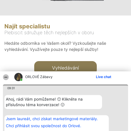
Najít specialistu
Plebiscit sdružuje těch nejlepších v oboru
Hledáte odborníka ve Vašem okolí? Vyzkoušejte naše
vyhledávání. Využívejte pouze ty nejlepší služby!
Vyhledávání
ORLOVÉ Zábavy
Live chat
09:31
Ahoj, rádi Vám pomůžeme! 🙂 Klikněte na
příslušnou téma konverzace! 🙂
Organizátor hlasování
Plebiscyt
Kontakt
Bright Side Solutions sp. z o.
Vítězové
Kontakt
Jsem laureát, chci získat marketingové materiály.
o. sp. k.
Seznam všech
ul. Ruska 22
laureátů
Chci přihlásit svou společnost do Orlové.
Wrocław 50-079
Zásady