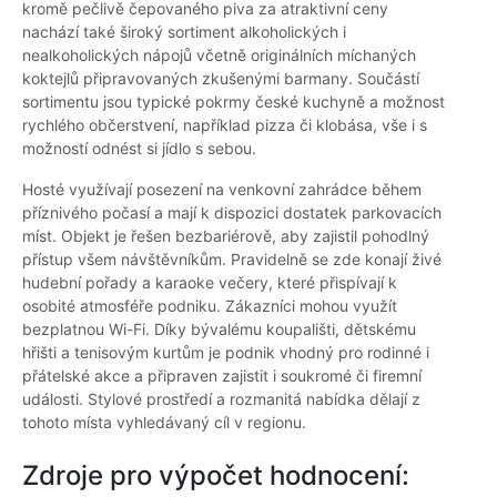
kromě pečlivě čepovaného piva za atraktivní ceny
nachází také široký sortiment alkoholických i
nealkoholických nápojů včetně originálních míchaných
koktejlů připravovaných zkušenými barmany. Součástí
sortimentu jsou typické pokrmy české kuchyně a možnost
rychlého občerstvení, například pizza či klobása, vše i s
možností odnést si jídlo s sebou.
Hosté využívají posezení na venkovní zahrádce během
příznivého počasí a mají k dispozici dostatek parkovacích
míst. Objekt je řešen bezbariérově, aby zajistil pohodlný
přístup všem návštěvníkům. Pravidelně se zde konají živé
hudební pořady a karaoke večery, které přispívají k
osobité atmosféře podniku. Zákazníci mohou využít
bezplatnou Wi-Fi. Díky bývalému koupališti, dětskému
hřišti a tenisovým kurtům je podnik vhodný pro rodinné i
přátelské akce a připraven zajistit i soukromé či firemní
události. Stylové prostředí a rozmanitá nabídka dělají z
tohoto místa vyhledávaný cíl v regionu.
Zdroje pro výpočet hodnocení: